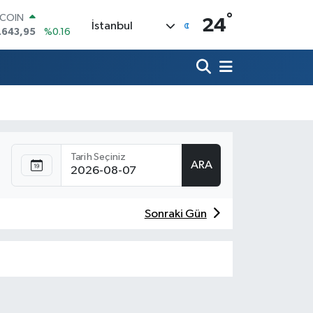
°
TCOIN
24
İstanbul
.643,95
%0.16
LAR
,6704
%0
RO
,0406
%-0.08
ERLİN
,2143
%0
AM ALTIN
00.87
%0.12
Tarih Seçiniz
ST100
ARA
.799
%70
Sonraki Gün