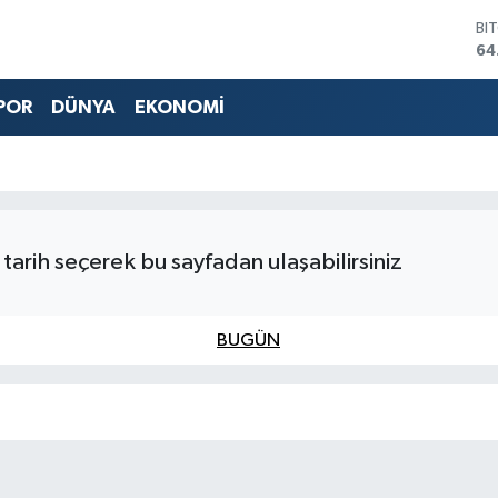
BI
64
DO
47
POR
DÜNYA
EKONOMİ
EU
55
ST
64
GR
65
Bİ
tarih seçerek bu sayfadan ulaşabilirsiniz
13
BUGÜN