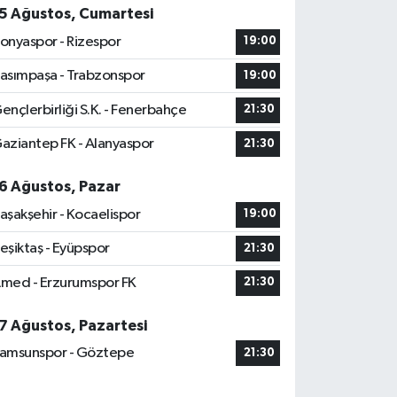
5 Ağustos, Cumartesi
onyaspor - Rizespor
19:00
asımpaşa - Trabzonspor
19:00
ençlerbirliği S.K. - Fenerbahçe
21:30
aziantep FK - Alanyaspor
21:30
6 Ağustos, Pazar
aşakşehir - Kocaelispor
19:00
eşiktaş - Eyüpspor
21:30
med - Erzurumspor FK
21:30
7 Ağustos, Pazartesi
amsunspor - Göztepe
21:30