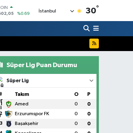
°
LAR
30
İstanbul
5986
%0.06
RO
0700
%0.1
RLİN
2438
%0.21
M ALTIN
8.23
%0.39
T100
768
%48
Süper Lig Puan Durumu
COIN
602,05
%0.69
Süper Lig
#
Takım
O
P
1
Amed
0
0
2
Erzurumspor FK
0
0
3
Başakşehir
0
0