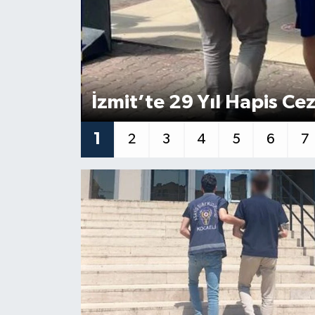
İzmit’te 29 Yıl Hapis Ce
1
2
3
4
5
6
7