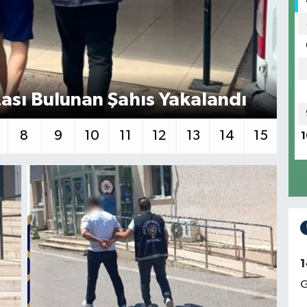
zası Bulunan Şahıs Yakalandı
Kö
8
9
10
11
12
13
14
15
1
1
G