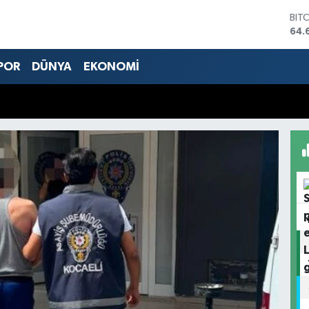
DO
47,
EU
55,
POR
DÜNYA
EKONOMİ
STE
64,
GRA
651
BİS
13.
BIT
64.