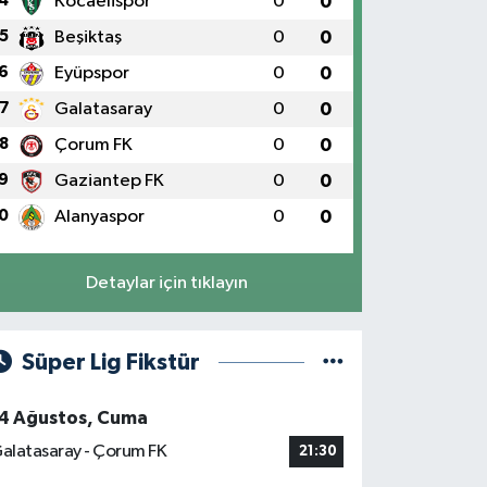
4
Kocaelispor
0
0
5
Beşiktaş
0
0
6
Eyüpspor
0
0
7
Galatasaray
0
0
8
Çorum FK
0
0
rfez’de Hırsızlık Suçundan Aranan
9
Gaziantep FK
0
0
0
Alanyaspor
0
0
Detaylar için tıklayın
Süper Lig Fikstür
4 Ağustos, Cuma
alatasaray - Çorum FK
21:30