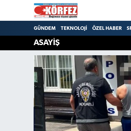
Hava Durumu
GÜNDEM
TEKNOLOJİ
ÖZEL HABER
S
Trafik Durumu
ASAYİŞ
Süper Lig Puan Durumu ve Fikstür
Tüm Manşetler
Son Dakika Haberleri
Haber Arşivi