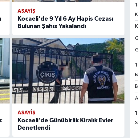
1
ASAYİŞ
K
n
Kocaeli’de 9 Yıl 6 Ay Hapis Cezası
Bulunan Şahıs Yakalandı
K
G
G
1
B
B
A
ASAYİŞ
1
:
Kocaeli’de Günübirlik Kiralık Evler
S
Denetlendi