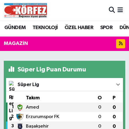
Hava Durumu
GÜNDEM
TEKNOLOJİ
ÖZEL HABER
SPOR
DÜ
Trafik Durumu
MAGAZİN
Süper Lig Puan Durumu ve Fikstür
Tüm Manşetler
Süper Lig Puan Durumu
Son Dakika Haberleri
Süper Lig
Haber Arşivi
#
Takım
O
P
1
Amed
0
0
2
Erzurumspor FK
0
0
3
Başakşehir
0
0