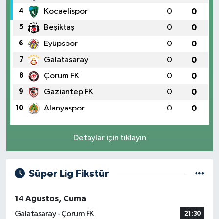
4
Kocaelispor
0
0
5
Beşiktaş
0
0
6
Eyüpspor
0
0
7
Galatasaray
0
0
8
Çorum FK
0
0
9
Gaziantep FK
0
0
10
Alanyaspor
0
0
Detaylar için tıklayın
Süper Lig Fikstür
14 Ağustos, Cuma
Galatasaray - Çorum FK
21:30