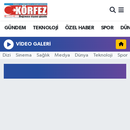
Hava Durumu
GÜNDEM
TEKNOLOJİ
ÖZEL HABER
SPOR
DÜ
Trafik Durumu
VIDEO GALERI
Süper Lig Puan Durumu ve Fikstür
Dizi
Sinema
Sağlık
Medya
Dünya
Teknoloji
Spor
Tüm Manşetler
Son Dakika Haberleri
Haber Arşivi