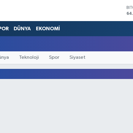
BI
64
DO
47
POR
DÜNYA
EKONOMİ
EU
55
ST
64
GR
ünya
Teknoloji
Spor
Siyaset
66
Bİ
13