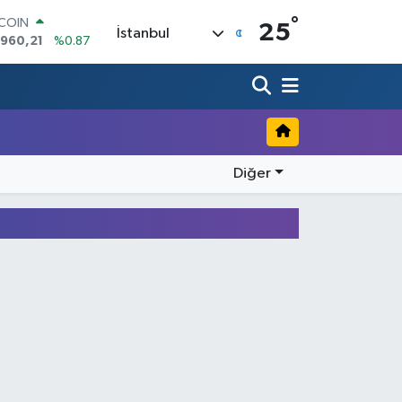
°
TCOIN
25
İstanbul
.960,21
%0.87
LAR
,7436
%0.18
RO
,2510
%0.32
ERLİN
,4811
%0.38
AM ALTIN
Diğer
48.99
%2.59
ST100
.773
%-19