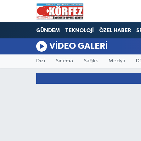
Hava Durumu
GÜNDEM
TEKNOLOJİ
ÖZEL HABER
S
Trafik Durumu
VIDEO GALERI
Süper Lig Puan Durumu ve Fikstür
Dizi
Sinema
Sağlık
Medya
D
Tüm Manşetler
Son Dakika Haberleri
Haber Arşivi