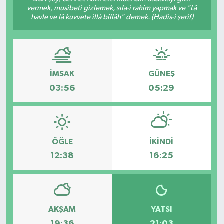
vermek, musibeti gizlemek, sıla-i rahim yapmak ve "Lâ
havle ve lâ kuvvete illâ billâh" demek. (Hadis-i şerif)
İMSAK
GÜNEŞ
03:56
05:29
ÖĞLE
İKINDI
12:38
16:25
AKŞAM
YATSI
19:36
21:03