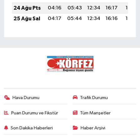
24 Ağu Pts
04:16
05:43
12:34
16:17
19:16
25 Ağu Sal
04:17
05:44
12:34
16:16
19:15
Hava Durumu
Trafik Durumu
Puan Durumu ve Fikstür
Tüm Manşetler
Son Dakika Haberleri
Haber Arşivi