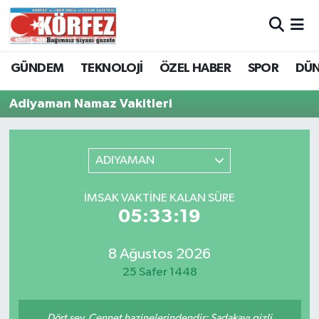
Hava Durumu
GÜNDEM
TEKNOLOJİ
ÖZEL HABER
SPOR
DÜ
Trafik Durumu
Adiyaman Namaz Vakitleri
Süper Lig Puan Durumu ve Fikstür
ADIYAMAN
Tüm Manşetler
İMSAK VAKTINE KALAN SÜRE
Son Dakika Haberleri
05:33:19
Haber Arşivi
8 Ağustos 2026
25 Safer 1448
Dört şey, Cennet hazinelerindendir: Sadakayı gizli