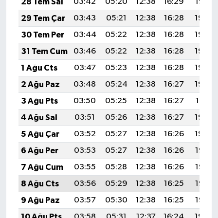
28 Tem Sal
03:42
05:20
12:38
16:29
19:47
29 Tem Çar
03:43
05:21
12:38
16:28
19:46
30 Tem Per
03:44
05:22
12:38
16:28
19:45
31 Tem Cum
03:46
05:22
12:38
16:28
19:44
1 Ağu Cts
03:47
05:23
12:38
16:28
19:43
2 Ağu Paz
03:48
05:24
12:38
16:27
19:42
3 Ağu Pts
03:50
05:25
12:38
16:27
19:41
4 Ağu Sal
03:51
05:26
12:38
16:27
19:40
5 Ağu Çar
03:52
05:27
12:38
16:26
19:39
6 Ağu Per
03:53
05:27
12:38
16:26
19:38
7 Ağu Cum
03:55
05:28
12:38
16:26
19:37
8 Ağu Cts
03:56
05:29
12:38
16:25
19:36
9 Ağu Paz
03:57
05:30
12:38
16:25
19:35
10 Ağu Pts
03:58
05:31
12:37
16:24
19:34