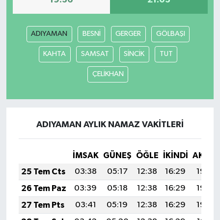
ADIYAMAN
BESNİ
GERGER
GÖLBAŞI
KAHTA
SAMSAT
SİNCİK
TUT
ÇELİKHAN
ADIYAMAN AYLIK NAMAZ VAKITLERI
İMSAK
GÜNEŞ
ÖĞLE
İKINDI
AKŞA
25 Tem Cts
03:38
05:17
12:38
16:29
19:50
26 Tem Paz
03:39
05:18
12:38
16:29
19:49
27 Tem Pts
03:41
05:19
12:38
16:29
19:48