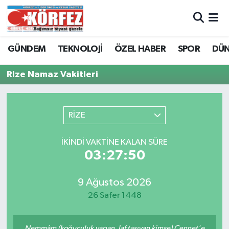
Hava Durumu
GÜNDEM
TEKNOLOJİ
ÖZEL HABER
SPOR
DÜ
Trafik Durumu
Rize Namaz Vakitleri
Süper Lig Puan Durumu ve Fikstür
RİZE
Tüm Manşetler
İKINDI VAKTINE KALAN SÜRE
Son Dakika Haberleri
03:27:50
Haber Arşivi
9 Ağustos 2026
26 Safer 1448
Nemmâm (koğuculuk yapan, laf taşıyan kimse) Cennet'e