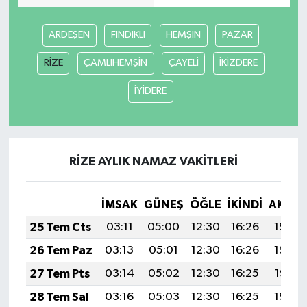
ARDEŞEN
FINDIKLI
HEMŞİN
PAZAR
RİZE
ÇAMLIHEMŞİN
ÇAYELİ
İKİZDERE
İYİDERE
RİZE AYLIK NAMAZ VAKITLERI
İMSAK
GÜNEŞ
ÖĞLE
İKINDI
AKŞA
25 Tem Cts
03:11
05:00
12:30
16:26
19:49
26 Tem Paz
03:13
05:01
12:30
16:26
19:48
27 Tem Pts
03:14
05:02
12:30
16:25
19:47
28 Tem Sal
03:16
05:03
12:30
16:25
19:46