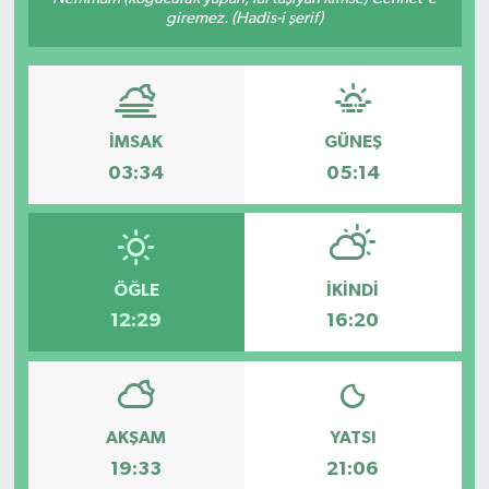
giremez. (Hadis-i şerif)
İMSAK
GÜNEŞ
03:34
05:14
ÖĞLE
İKINDI
12:29
16:20
AKŞAM
YATSI
19:33
21:06