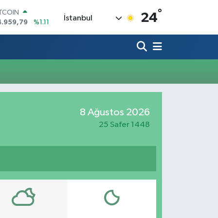
°
ITCOIN
24
İstanbul
4.959,79
%1.11
OLAR
7,7436
%0.18
URO
5,2510
%0.32
TERLİN
4,4811
%0.38
RAM ALTIN
660.55
%0.03
İST100
8 Ağustos 2026
3.779
%-14
25 Safer 1448