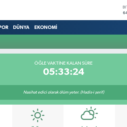
B
6
D
4
POR
DÜNYA
EKONOMİ
E
5
S
6
G
6
ÖĞLE VAKTINE KALAN SÜRE
B
05:33:24
1
Nasihat edici olarak ölüm yeter. (Hadis-i şerif)