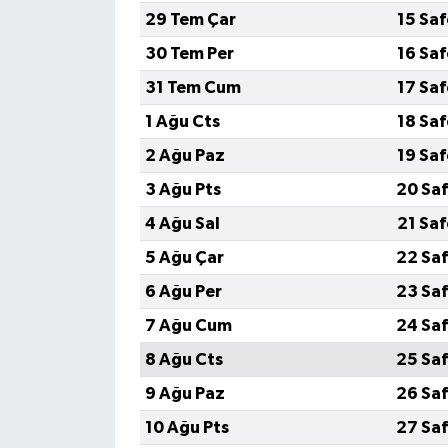
29 Tem Çar
15 Sa
30 Tem Per
16 Sa
31 Tem Cum
17 Sa
1 Ağu Cts
18 Sa
2 Ağu Paz
19 Sa
3 Ağu Pts
20 Saf
4 Ağu Sal
21 Sa
5 Ağu Çar
22 Saf
6 Ağu Per
23 Saf
7 Ağu Cum
24 Saf
8 Ağu Cts
25 Saf
9 Ağu Paz
26 Saf
10 Ağu Pts
27 Saf