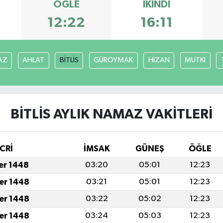
ÖĞLE
İKINDI
12:22
16:11
AZ
AHLAT
BİTLİS
GÜROYMAK
HİZAN
MUTKİ
BİTLİS AYLIK NAMAZ VAKITLERI
CRİ
İMSAK
GÜNEŞ
ÖĞLE
fer 1448
03:20
05:01
12:23
fer 1448
03:21
05:01
12:23
fer 1448
03:22
05:02
12:23
fer 1448
03:24
05:03
12:23