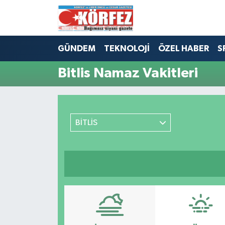
Hava Durumu
GÜNDEM
TEKNOLOJİ
ÖZEL HABER
S
Trafik Durumu
Bitlis Namaz Vakitleri
Süper Lig Puan Durumu ve Fikstür
Tüm Manşetler
BİTLİS
Son Dakika Haberleri
Haber Arşivi