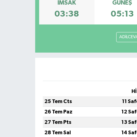
İMSAK
GÜNEŞ
03:38
05:13
ADİLCEV
Hİ
25 Tem Cts
11 Sa
26 Tem Paz
12 Sa
27 Tem Pts
13 Sa
28 Tem Sal
14 Sa