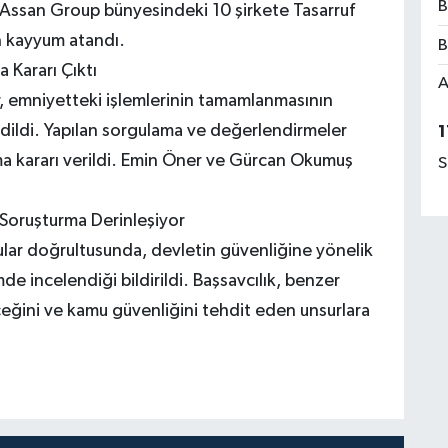
B
 Assan Group bünyesindeki 10 şirkete Tasarruf
n kayyum atandı.
B
 Kararı Çıktı
A
r, emniyetteki işlemlerinin tamamlanmasının
dildi. Yapılan sorgulama ve değerlendirmeler
1
ma kararı verildi. Emin Öner ve Gürcan Okumuş
S
 Soruşturma Derinleşiyor
lar doğrultusunda, devletin güvenliğine yönelik
mde incelendiği bildirildi. Başsavcılık, benzer
ceğini ve kamu güvenliğini tehdit eden unsurlara