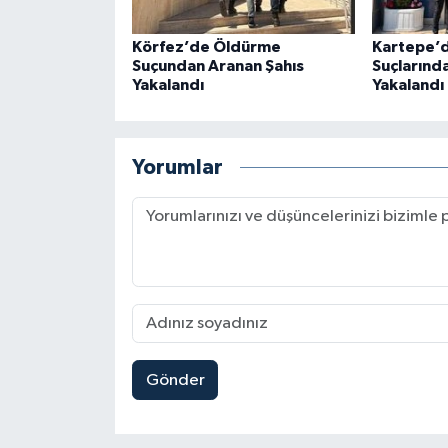
Körfez’de Öldürme
Kartepe’d
Suçundan Aranan Şahıs
Suçlarınd
Yakalandı
Yakalandı
Yorumlar
Gönder