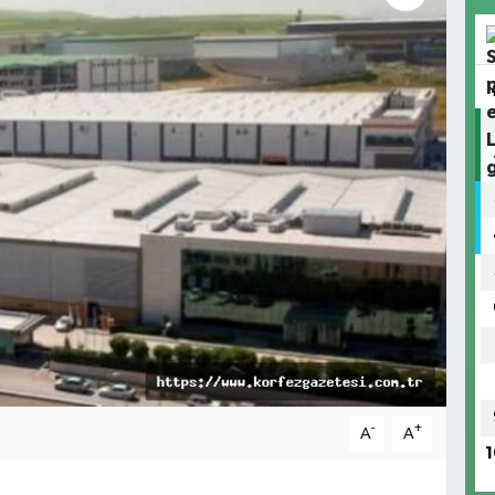
-
+
A
A
1