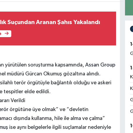
zlık Suçundan Aranan Şahıs Yakalandı
e
1
G
dan yürütülen soruşturma kapsamında,
Assan Group
1
genel müdürü Gürcan Okumuş gözaltına alındı.
K
silahlı terör örgütüyle bağlantılı olduğu ve askeri
K
e tespitler elde edildi.
G
rarı Verildi
erör
örgütüne üye olmak” ve “devletin
G
 amacı dışında kullanma, hile ile alma ve çalma”
1
umuş
ise aynı belgelerle ilgili suçlamalar nedeniyle