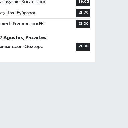
aşakşehir - Kocaelispor
19:00
eşiktaş - Eyüpspor
21:30
med - Erzurumspor FK
21:30
7 Ağustos, Pazartesi
amsunspor - Göztepe
21:30