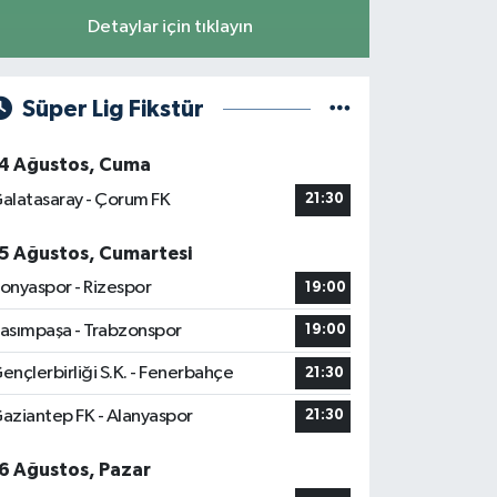
Detaylar için tıklayın
Süper Lig Fikstür
4 Ağustos, Cuma
alatasaray - Çorum FK
21:30
5 Ağustos, Cumartesi
onyaspor - Rizespor
19:00
asımpaşa - Trabzonspor
19:00
ençlerbirliği S.K. - Fenerbahçe
21:30
aziantep FK - Alanyaspor
21:30
6 Ağustos, Pazar