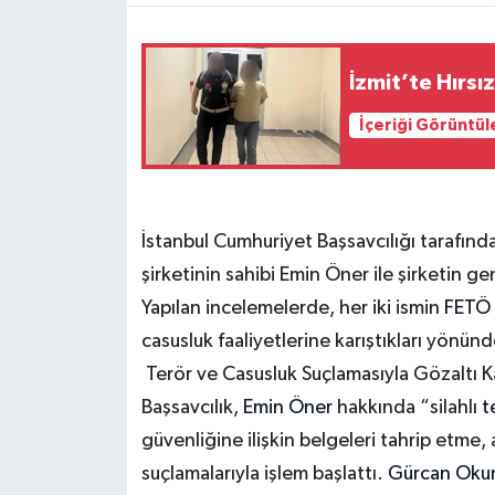
İzmit’te Hırsı
İçeriği Görüntül
İstanbul Cumhuriyet Başsavcılığı tarafın
şirketinin sahibi Emin Öner ile şirketin 
Yapılan incelemelerde, her iki ismin
FETÖ
casusluk faaliyetlerine karıştıkları yönünd
Terör ve Casusluk Suçlamasıyla Gözaltı Ka
Başsavcılık,
Emin Öner
hakkında “silahlı
t
güvenliğine ilişkin belgeleri tahrip etme,
suçlamalarıyla işlem başlattı.
Gürcan Ok