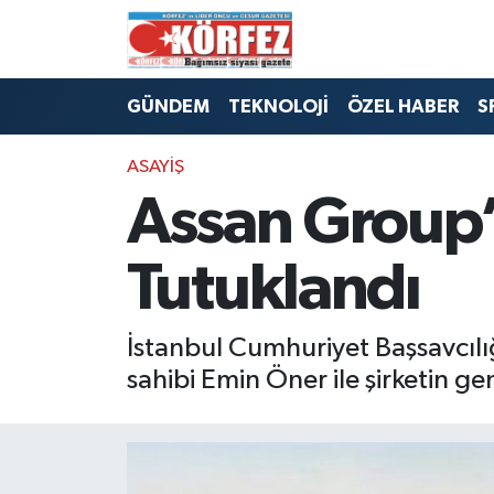
Hava Durumu
GÜNDEM
TEKNOLOJİ
ÖZEL HABER
S
Trafik Durumu
ASAYİŞ
Süper Lig Puan Durumu ve Fikstür
Assan Group’
Tüm Manşetler
Tutuklandı
Son Dakika Haberleri
İstanbul Cumhuriyet Başsavcılı
Haber Arşivi
sahibi Emin Öner ile şirketin 