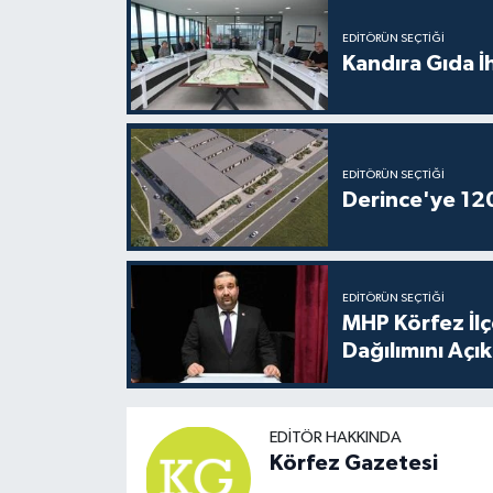
EDITÖRÜN SEÇTIĞI
Kandıra Gıda İ
EDITÖRÜN SEÇTIĞI
Derince'ye 120 
EDITÖRÜN SEÇTIĞI
MHP Körfez İl
Dağılımını Açık
EDITÖR HAKKINDA
Körfez Gazetesi