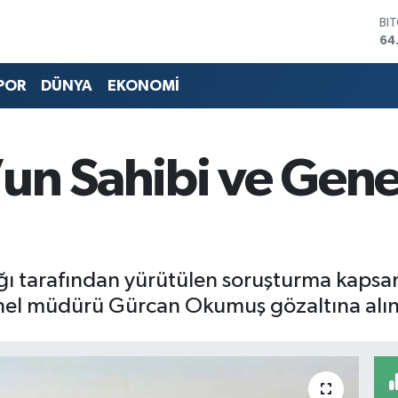
BI
64
DO
47
EU
POR
DÜNYA
EKONOMİ
55
ST
64
GR
un Sahibi ve Gen
66
Bİ
13
ğı tarafından yürütülen soruşturma kapsa
genel müdürü Gürcan Okumuş gözaltına alın