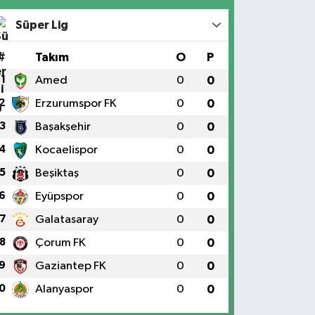
Süper Lig
#
Takım
O
P
1
Amed
0
0
2
Erzurumspor FK
0
0
3
Başakşehir
0
0
4
Kocaelispor
0
0
5
Beşiktaş
0
0
6
Eyüpspor
0
0
7
Galatasaray
0
0
8
Çorum FK
0
0
9
Gaziantep FK
0
0
0
Alanyaspor
0
0