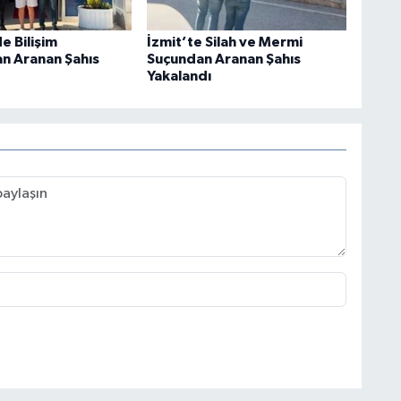
e Bilişim
İzmit’te Silah ve Mermi
an Aranan Şahıs
Suçundan Aranan Şahıs
Yakalandı