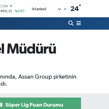
TCOIN
.960,21
%0.87
°
24
İstanbul
LAR
,7436
%0.18
RO
,2510
%0.32
ERLİN
,4811
%0.38
AM ALTIN
el Müdürü
60.55
%0.03
ST100
.779
%-14
mında, Assan Group şirketinin
dı.
Süper Lig Puan Durumu