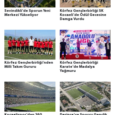
Sevindikli’de Sporun Yeni
Körfez Gençlerbirliği SK
Merkezi Yükseliyor
Kocaeli’de Ödül Gecesine
Damga Vurdu
Körfez Gençlerbirliği’nden
Körfez Gençlerbirliği
Milli Takım Gururu
Karate’de Madalya
Yağmuru
Kocaelispor’dan 360
Derince’ye Sporcu Gençlik