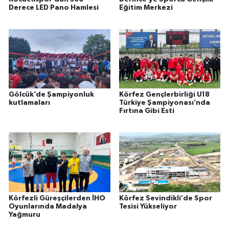
Derece LED Pano Hamlesi
Eğitim Merkezi
Gölcük’de Şampiyonluk
Körfez Gençlerbirliği U18
kutlamaları
Türkiye Şampiyonası’nda
Fırtına Gibi Esti
Körfezli Güreşçilerden İHO
Körfez Sevindikli’de Spor
Oyunlarında Madalya
Tesisi Yükseliyor
Yağmuru