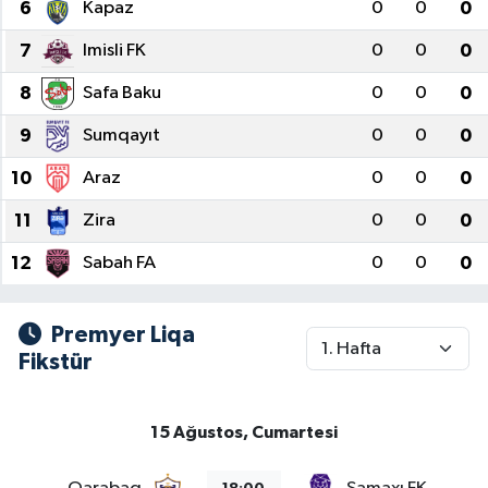
6
Kapaz
0
0
0
7
Imisli FK
0
0
0
8
Safa Baku
0
0
0
9
Sumqayıt
0
0
0
10
Araz
0
0
0
11
Zira
0
0
0
12
Sabah FA
0
0
0
Premyer Liqa
Fikstür
15 Ağustos, Cumartesi