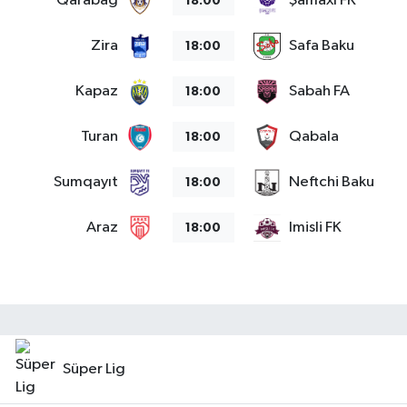
Qarabag
Şamaxı FK
18:00
Zira
Safa Baku
18:00
Kapaz
Sabah FA
18:00
Turan
Qabala
18:00
Sumqayıt
Neftchi Baku
18:00
Araz
Imisli FK
18:00
Süper Lig