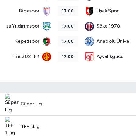
Bigaspor
Uşak Spor
17:00
Bursa Yıldırımspor
Söke 1970
17:00
Kepezspor
Anadolu Üniversit
17:00
Tire 2021 FK
Ayvalikgucu
17:00
Süper Lig
TFF 1.Lig