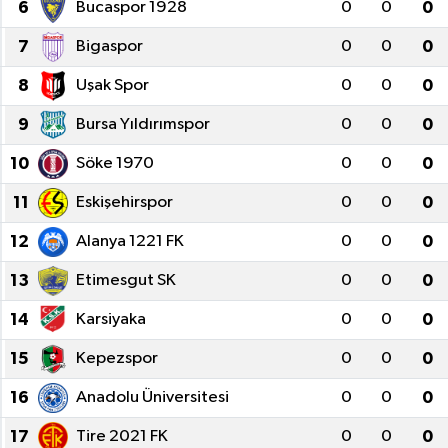
6
Bucaspor 1928
0
0
0
7
Bigaspor
0
0
0
8
Uşak Spor
0
0
0
9
Bursa Yıldırımspor
0
0
0
10
Söke 1970
0
0
0
11
Eskişehirspor
0
0
0
12
Alanya 1221 FK
0
0
0
13
Etimesgut SK
0
0
0
14
Karsiyaka
0
0
0
15
Kepezspor
0
0
0
16
Anadolu Üniversitesi
0
0
0
17
Tire 2021 FK
0
0
0