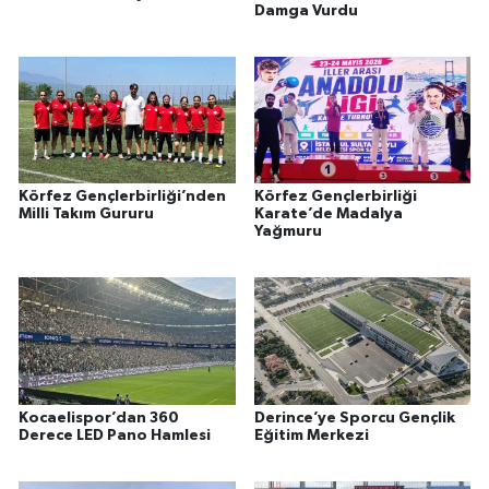
Damga Vurdu
Körfez Gençlerbirliği’nden
Körfez Gençlerbirliği
Milli Takım Gururu
Karate’de Madalya
Yağmuru
Kocaelispor’dan 360
Derince’ye Sporcu Gençlik
Derece LED Pano Hamlesi
Eğitim Merkezi