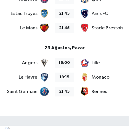
Estac Troyes
Paris FC
21:45
Le Mans
Stade Brestois 2
21:45
23 Ağustos, Pazar
Angers
Lille
16:00
Le Havre
Monaco
18:15
aris Saint Germain
Rennes
21:45