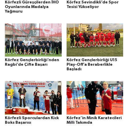
Körfezli Güreşçilerden İHO
Körfez Sevindikli’de Spor
Oyunlarında Madalya
Tesisi Yükseliyor
Yağmuru
Körfez Gençlerbirliği’nden
Körfez Gençlerbirliği U15
Ragbi’de Çifte Başarı
Play-Off’a Beraberlikle
Başladı
Körfezli Sporculardan Kick
Körfez’in Minik Karatecileri
Boks Başarısı
Milli Takımda