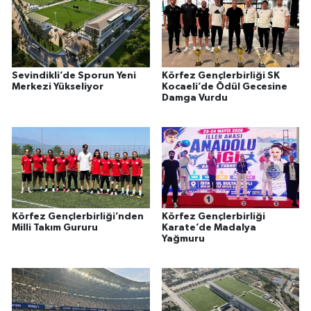
Sevindikli’de Sporun Yeni
Körfez Gençlerbirliği SK
Merkezi Yükseliyor
Kocaeli’de Ödül Gecesine
Damga Vurdu
Körfez Gençlerbirliği’nden
Körfez Gençlerbirliği
Milli Takım Gururu
Karate’de Madalya
Yağmuru