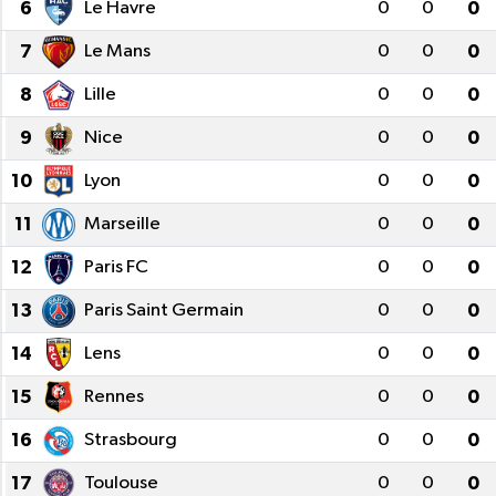
6
Le Havre
0
0
0
7
Le Mans
0
0
0
8
Lille
0
0
0
9
Nice
0
0
0
10
Lyon
0
0
0
11
Marseille
0
0
0
12
Paris FC
0
0
0
13
Paris Saint Germain
0
0
0
14
Lens
0
0
0
15
Rennes
0
0
0
16
Strasbourg
0
0
0
17
Toulouse
0
0
0