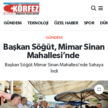
Hava Durumu
GÜNDEM
TEKNOLOJİ
ÖZEL HABER
SPOR
DÜ
Trafik Durumu
GÜNDEM
Süper Lig Puan Durumu ve Fikstür
Başkan Söğüt, Mimar Sinan
Mahallesi’nde
Tüm Manşetler
Başkan Söğüt Mimar Sinan Mahallesi’nde Sahaya
Son Dakika Haberleri
İndi
Haber Arşivi