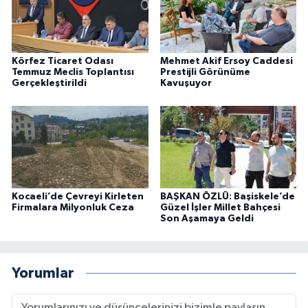
Körfez Ticaret Odası
Mehmet Akif Ersoy Caddesi
Temmuz Meclis Toplantısı
Prestijli Görünüme
Gerçekleştirildi
Kavuşuyor
Kocaeli’de Çevreyi Kirleten
BAŞKAN ÖZLÜ: Başiskele’de
Firmalara Milyonluk Ceza
Güzel İşler Millet Bahçesi
Son Aşamaya Geldi
Yorumlar