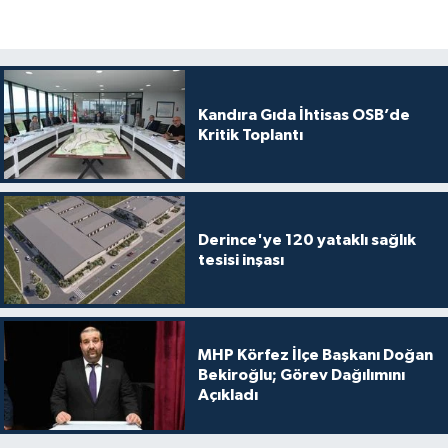
Kandıra Gıda İhtisas OSB’de
Kritik Toplantı
Derince'ye 120 yataklı sağlık
tesisi inşası
MHP Körfez İlçe Başkanı Doğan
Bekiroğlu; Görev Dağılımını
Açıkladı