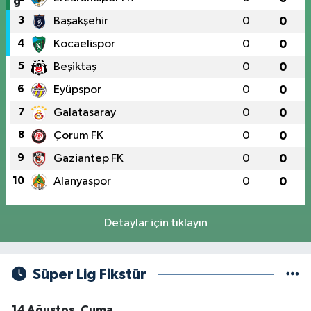
3
Başakşehir
0
0
4
Kocaelispor
0
0
5
Beşiktaş
0
0
6
Eyüpspor
0
0
7
Galatasaray
0
0
8
Çorum FK
0
0
9
Gaziantep FK
0
0
10
Alanyaspor
0
0
Detaylar için tıklayın
Süper Lig Fikstür
14 Ağustos, Cuma