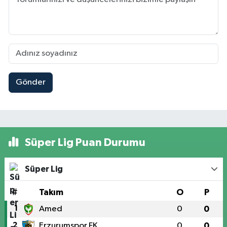
Gönder
Süper Lig Puan Durumu
Süper Lig
#
Takım
O
P
1
Amed
0
0
2
Erzurumspor FK
0
0