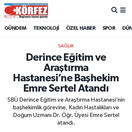
Hava Durumu
GÜNDEM
TEKNOLOJİ
ÖZEL HABER
SPOR
DÜ
Trafik Durumu
SAĞLIK
Süper Lig Puan Durumu ve Fikstür
Derince Eğitim ve
Araştırma
Tüm Manşetler
Hastanesi’ne Başhekim
Son Dakika Haberleri
Emre Sertel Atandı
Haber Arşivi
SBÜ Derince Eğitim ve Araştırma Hastanesi’nin
başhekimlik görevine, Kadın Hastalıkları ve
Doğum Uzmanı Dr. Öğr. Üyesi Emre Sertel
atandı.