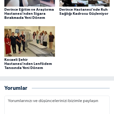
Derince Eğitim ve Araştırma
Derince Hastanesi’nde Ruh
Hastanesi’nden Sigara
Sağlığı Kadrosu Güçleniyor
Bırakmada Yeni Dönem
Kocaeli Şehir
Hastanesi’nden Lenfödem
Tanısında Yeni Dönem
Yorumlar