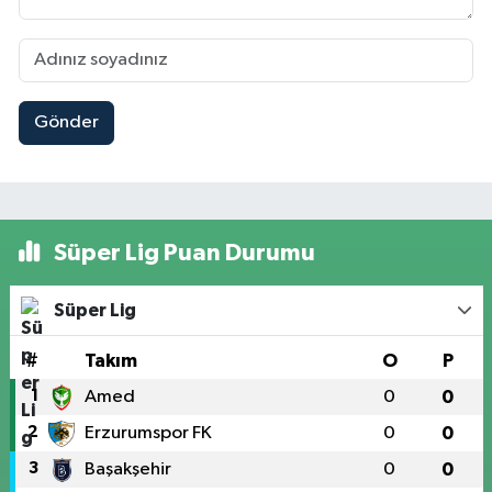
Gönder
Süper Lig Puan Durumu
Süper Lig
#
Takım
O
P
1
Amed
0
0
2
Erzurumspor FK
0
0
3
Başakşehir
0
0