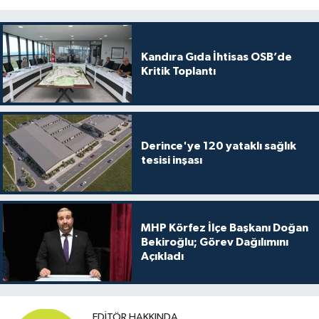
Kandıra Gıda İhtisas OSB’de
Kritik Toplantı
Derince'ye 120 yataklı sağlık
tesisi inşası
MHP Körfez İlçe Başkanı Doğan
Bekiroğlu; Görev Dağılımını
Açıkladı
EDITÖR HAKKINDA