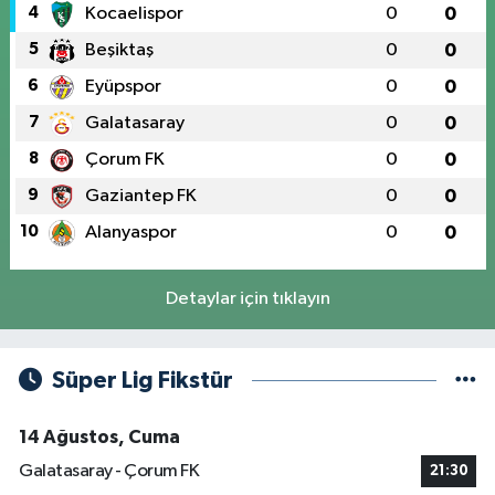
4
Kocaelispor
0
0
5
Beşiktaş
0
0
6
Eyüpspor
0
0
7
Galatasaray
0
0
8
Çorum FK
0
0
9
Gaziantep FK
0
0
10
Alanyaspor
0
0
Detaylar için tıklayın
Süper Lig Fikstür
14 Ağustos, Cuma
Galatasaray - Çorum FK
21:30