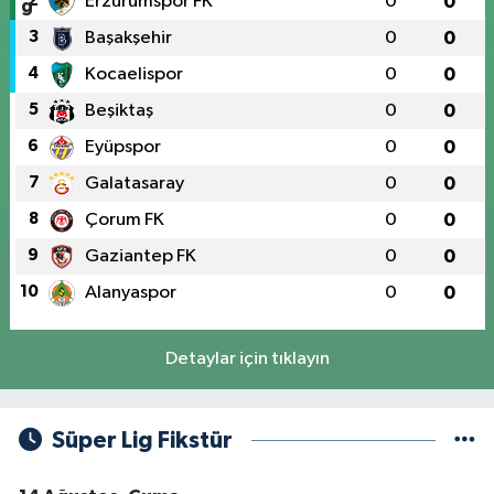
2
Erzurumspor FK
0
0
3
Başakşehir
0
0
4
Kocaelispor
0
0
5
Beşiktaş
0
0
6
Eyüpspor
0
0
7
Galatasaray
0
0
8
Çorum FK
0
0
9
Gaziantep FK
0
0
10
Alanyaspor
0
0
Detaylar için tıklayın
Süper Lig Fikstür