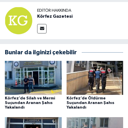
EDITÖR HAKKINDA
Körfez Gazetesi
Bunlar da ilginizi çekebilir
Körfez’de Silah ve Mermi
Körfez’de Öldürme
Suçundan Aranan Şahıs
Suçundan Aranan Şahıs
Yakalandı
Yakalandı