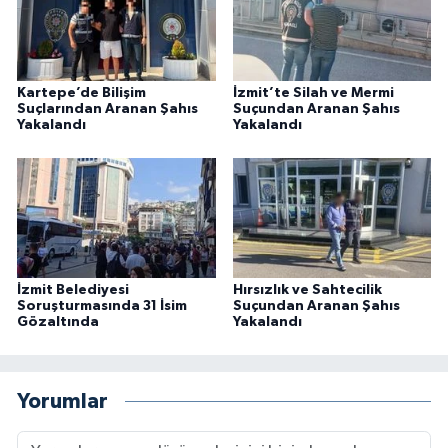
Kartepe’de Bilişim
İzmit’te Silah ve Mermi
Suçlarından Aranan Şahıs
Suçundan Aranan Şahıs
Yakalandı
Yakalandı
İzmit Belediyesi
Hırsızlık ve Sahtecilik
Soruşturmasında 31 İsim
Suçundan Aranan Şahıs
Gözaltında
Yakalandı
Yorumlar