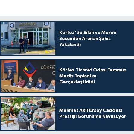
Körfez’de Silah ve Mermi
Suçundan Aranan Şahıs
Yakalandı
Körfez Ticaret Odası Temmuz
Meclis Toplantısı
Gerçekleştirildi
Mehmet Akif Ersoy Caddesi
Prestijli Görünüme Kavuşuyor