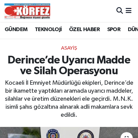
Hava Durumu
GÜNDEM
TEKNOLOJİ
ÖZEL HABER
SPOR
DÜ
Trafik Durumu
ASAYİŞ
Süper Lig Puan Durumu ve Fikstür
Derince’de Uyarıcı Madde
ve Silah Operasyonu
Tüm Manşetler
Kocaeli İl Emniyet Müdürlüğü ekipleri, Derince’de
Son Dakika Haberleri
bir ikamette yaptıkları aramada uyarıcı maddeler,
silahlar ve üretim düzenekleri ele geçirdi. M.N.K.
Haber Arşivi
isimli şahıs gözaltına alınarak adli makamlara sevk
edildi.