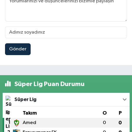
Gönder
Süper Lig Puan Durumu
Süper Lig
#
Takım
O
P
1
Amed
0
0