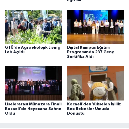
Eğitimi
GTÜ’de Agroekolojik Living
Dijital Kampüs Eğitim
Lab Açıldı
Programında 237 Genç
Sertifika Aldı
Liselerarası Münazara Finali
Kocaeli’den Yükselen İyilik:
Kocaeli’de Heyecana Sahne
Bez Bebekler Umuda
Oldu
Dönüştü