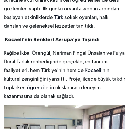
sürecine aktif olarak katılırken öğretmenler de ders
gözlemleri yaptı. İlk günkü oryantasyonun ardından
başlayan etkinliklerde
Türk
sokak oyunları, halk
dansları ve geleneksel lezzetler tanıtıldı.
Kocaeli’nin Renkleri Avrupa’ya Taşındı
Rağibe İkbal Örengül, Neriman Pingal Ünsalan ve Fulya
Dural Tarlak rehberliğinde gerçekleşen tanıtım
faaliyetleri, hem Türkiye’nin hem de
Kocaeli
’nin
kültürel zenginliğini yansıttı. Proje, ilçede büyük takdir
toplarken
öğrencilerin
uluslararası deneyim
kazanmasına da olanak sağladı.