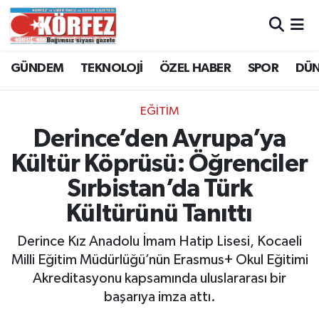
Hava Durumu
GÜNDEM
TEKNOLOJİ
ÖZEL HABER
SPOR
DÜ
Trafik Durumu
EĞİTİM
Süper Lig Puan Durumu ve Fikstür
Derince’den Avrupa’ya
Kültür Köprüsü: Öğrenciler
Tüm Manşetler
Sırbistan’da Türk
Son Dakika Haberleri
Kültürünü Tanıttı
Haber Arşivi
Derince Kız Anadolu İmam Hatip Lisesi, Kocaeli
Milli Eğitim Müdürlüğü’nün Erasmus+ Okul Eğitimi
Akreditasyonu kapsamında uluslararası bir
başarıya imza attı.