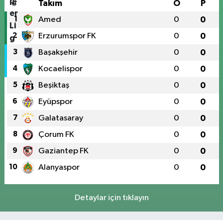
#
Takım
O
P
1
Amed
0
0
2
Erzurumspor FK
0
0
3
Başakşehir
0
0
4
Kocaelispor
0
0
5
Beşiktaş
0
0
6
Eyüpspor
0
0
7
Galatasaray
0
0
8
Çorum FK
0
0
9
Gaziantep FK
0
0
10
Alanyaspor
0
0
Detaylar için tıklayın