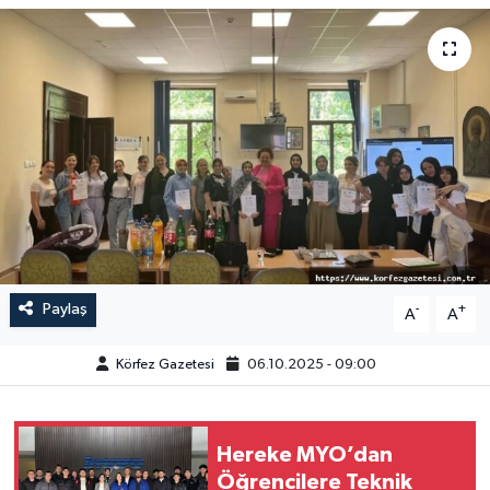
Paylaş
-
+
A
A
Körfez Gazetesi
06.10.2025 - 09:00
Hereke MYO’dan
Öğrencilere Teknik