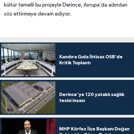
kültür temelli bu projeyle
Derince
, Avrupa’da adından
söz ettirmeye devam ediyor.
Kandıra Gıda İhtisas OSB’de
Kritik Toplantı
Derince'ye 120 yataklı sağlık
tesisi inşası
MHP Körfez İlçe Başkanı Doğan