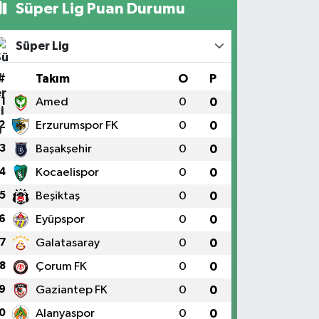
Süper Lig Puan Durumu
Süper Lig
#
Takım
O
P
1
Amed
0
0
2
Erzurumspor FK
0
0
3
Başakşehir
0
0
4
Kocaelispor
0
0
5
Beşiktaş
0
0
6
Eyüpspor
0
0
7
Galatasaray
0
0
8
Çorum FK
0
0
9
Gaziantep FK
0
0
0
Alanyaspor
0
0