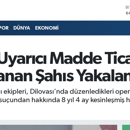
6
D
4
E
5
POR
DÜNYA
EKONOMİ
S
6
G
6
Uyarıcı Madde Tica
B
1
nan Şahıs Yakala
ı ekipleri, Dilovası’nda düzenledikleri op
uçundan hakkında 8 yıl 4 ay kesinleşmiş ha