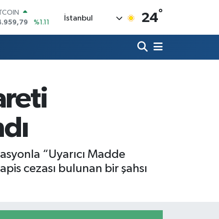
4.959,79
%1.11
°
24
OLAR
İstanbul
7,7436
%0.18
URO
5,2510
%0.32
TERLİN
4,4811
%0.38
RAM ALTIN
660.55
%0.03
reti
İST100
3.779
%-14
ndı
erasyonla “Uyarıcı Madde
pis cezası bulunan bir şahsı