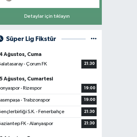
Detaylar için tıklayın
Süper Lig Fikstür
4 Ağustos, Cuma
alatasaray - Çorum FK
21:30
5 Ağustos, Cumartesi
onyaspor - Rizespor
19:00
asımpaşa - Trabzonspor
19:00
ençlerbirliği S.K. - Fenerbahçe
21:30
aziantep FK - Alanyaspor
21:30