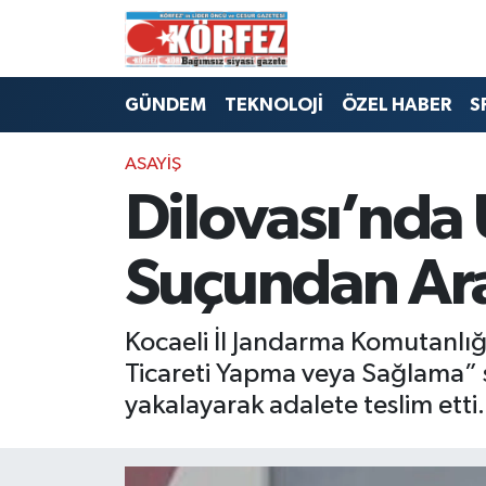
Hava Durumu
GÜNDEM
TEKNOLOJİ
ÖZEL HABER
S
Trafik Durumu
ASAYİŞ
Süper Lig Puan Durumu ve Fikstür
Dilovası’nda 
Tüm Manşetler
Suçundan Ara
Son Dakika Haberleri
Kocaeli İl Jandarma Komutanlığ
Haber Arşivi
Ticareti Yapma veya Sağlama” s
yakalayarak adalete teslim etti.