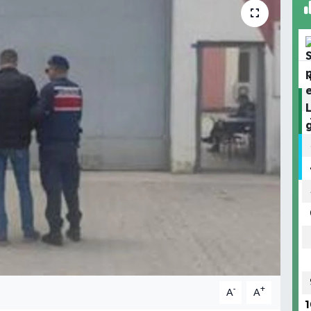
-
+
A
A
1