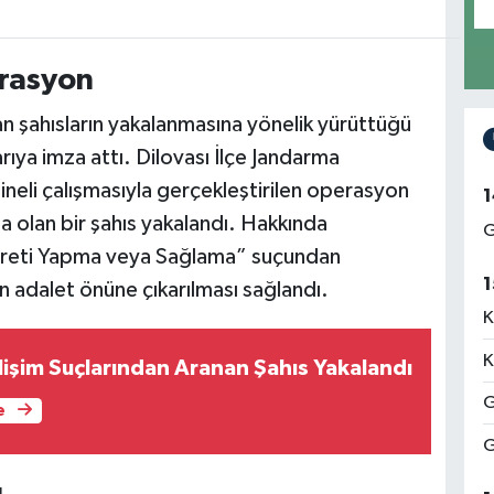
rasyon
an şahısların yakalanmasına yönelik yürüttüğü
ıya imza attı. Dilovası İlçe Jandarma
neli çalışmasıyla gerçekleştirilen operasyon
1
a olan bir şahıs yakalandı. Hakkında
G
reti Yapma veya Sağlama” suçundan
1
n adalet önüne çıkarılması sağlandı.
K
K
lişim Suçlarından Aranan Şahıs Yakalandı
G
e
G