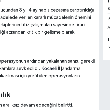
ı
1
B
uçundan 8 yıl 4 ay hapis cezasına çarptırıldığı
cadelede verilen kararlı mücadelenin önemini
B
ekiplerinin titiz çalışmaları sayesinde firari
A
 açısından kritik bir gelişme olarak
1
S
operasyonun ardından yakalanan şahıs, gerekli
kamlara sevk edildi.
Kocaeli
İl Jandarma
ıkarılması için yürütülen operasyonların
ılık
in aralıksız devam edeceğini belirtti.