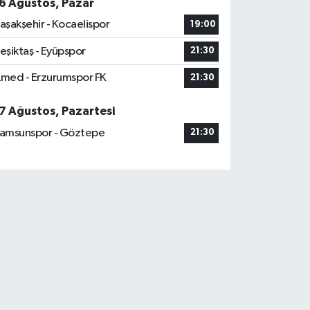
6 Ağustos, Pazar
aşakşehir - Kocaelispor
19:00
eşiktaş - Eyüpspor
21:30
med - Erzurumspor FK
21:30
7 Ağustos, Pazartesi
amsunspor - Göztepe
21:30