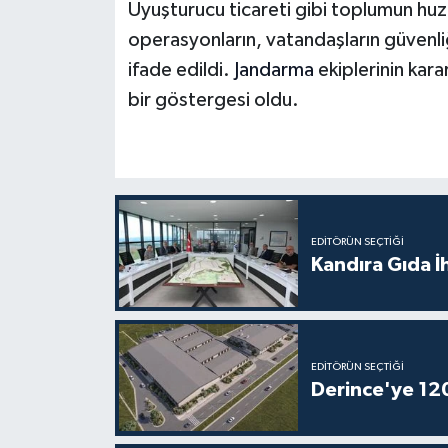
Uyuşturucu ticareti gibi toplumun huz
operasyonların, vatandaşların güvenli
ifade edildi.
Jandarma
ekiplerinin kar
bir göstergesi oldu.
EDITÖRÜN SEÇTIĞI
Kandıra Gıda İ
EDITÖRÜN SEÇTIĞI
Derince'ye 120 