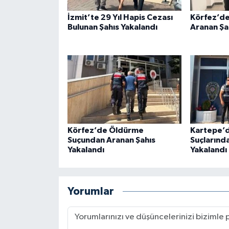
İzmit’te 29 Yıl Hapis Cezası
Körfez’de
Bulunan Şahıs Yakalandı
Aranan Şa
Körfez’de Öldürme
Kartepe’d
Suçundan Aranan Şahıs
Suçlarınd
Yakalandı
Yakalandı
Yorumlar