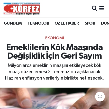
Hava Durumu
GÜNDEM
TEKNOLOJİ
ÖZEL HABER
SPOR
DÜ
Trafik Durumu
EKONOMİ
Süper Lig Puan Durumu ve Fikstür
Emeklilerin Kök Maaşında
Değişiklik İçin Geri Sayım
Tüm Manşetler
Milyonlarca emeklinin maaşını etkileyecek kök
Son Dakika Haberleri
maaş düzenlemesi 3 Temmuz’da açıklanacak
Haziran enflasyon verileriyle birlikte netleşecek.
Haber Arşivi