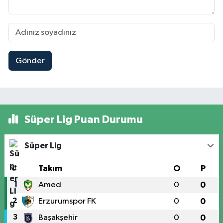
Gönder
Süper Lig Puan Durumu
Süper Lig
#
Takım
O
P
1
Amed
0
0
2
Erzurumspor FK
0
0
3
Başakşehir
0
0