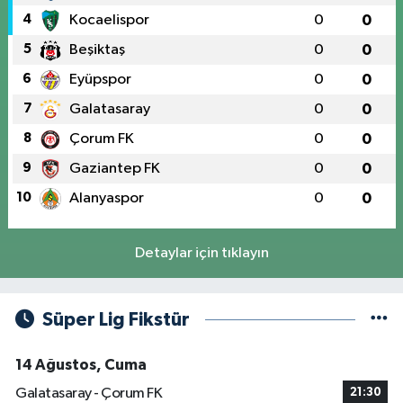
4
Kocaelispor
0
0
5
Beşiktaş
0
0
6
Eyüpspor
0
0
7
Galatasaray
0
0
8
Çorum FK
0
0
9
Gaziantep FK
0
0
10
Alanyaspor
0
0
Detaylar için tıklayın
Süper Lig Fikstür
14 Ağustos, Cuma
Galatasaray - Çorum FK
21:30