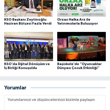
KSO Başkanı Zeytinoğlu:
Orzax Halka Arz ile
Haziran Bütçesi Fazla Verdi
Yatırımcılarla Buluşuyor
KSO’da Dijital Dönüşüm ve
Başiskele’de “Oyuncaklar
İş Birliği Konuşuldu
Dünyası Çocuk Etkinliği”
Yorumlar