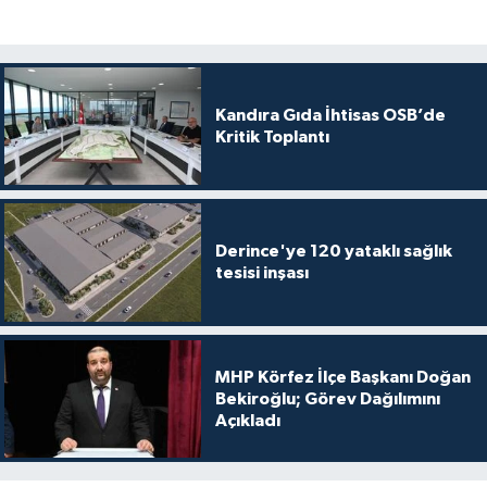
Kandıra Gıda İhtisas OSB’de
Kritik Toplantı
Derince'ye 120 yataklı sağlık
tesisi inşası
MHP Körfez İlçe Başkanı Doğan
Bekiroğlu; Görev Dağılımını
Açıkladı