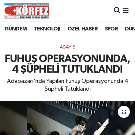
Hava Durumu
GÜNDEM
TEKNOLOJİ
ÖZEL HABER
SPOR
DÜ
Trafik Durumu
ASAYİŞ
Süper Lig Puan Durumu ve Fikstür
FUHUŞ OPERASYONUNDA,
4 ŞÜPHELİ TUTUKLANDI
Tüm Manşetler
Adapazarı'nda Yapılan Fuhuş Operasyonunda 4
Son Dakika Haberleri
Şüpheli Tutuklandı
Haber Arşivi