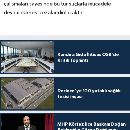
çalışmaları sayesinde bu tür suçlarla mücadele
devam ederek cezalandırılacaktır.
Kandıra Gıda İhtisas OSB’de
Kritik Toplantı
Derince'ye 120 yataklı sağlık
tesisi inşası
MHP Körfez İlçe Başkanı Doğan