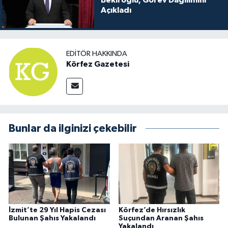
Bekiroğlu; Görev Dağılımını
Açıkladı
EDITÖR HAKKINDA
Körfez Gazetesi
Bunlar da ilginizi çekebilir
İzmit’te 29 Yıl Hapis Cezası
Körfez’de Hırsızlık
Bulunan Şahıs Yakalandı
Suçundan Aranan Şahıs
Yakalandı