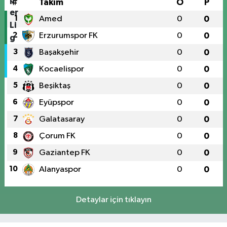
#
Takım
O
P
1
Amed
0
0
2
Erzurumspor FK
0
0
3
Başakşehir
0
0
4
Kocaelispor
0
0
5
Beşiktaş
0
0
6
Eyüpspor
0
0
7
Galatasaray
0
0
8
Çorum FK
0
0
9
Gaziantep FK
0
0
10
Alanyaspor
0
0
Detaylar için tıklayın