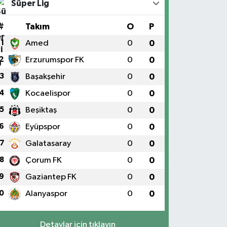
Süper Lig
#
Takım
O
P
1
Amed
0
0
2
Erzurumspor FK
0
0
3
Başakşehir
0
0
4
Kocaelispor
0
0
5
Beşiktaş
0
0
6
Eyüpspor
0
0
7
Galatasaray
0
0
8
Çorum FK
0
0
9
Gaziantep FK
0
0
0
Alanyaspor
0
0
Detaylar için tıklayın