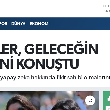
BIT
64.
DO
47,
POR
DÜNYA
EKONOMİ
EU
55,
STE
64,
LER, GELECEĞİN
GRA
651
BİS
İNİ KONUŞTU
13.
 yapay zeka hakkında fikir sahibi olmaları