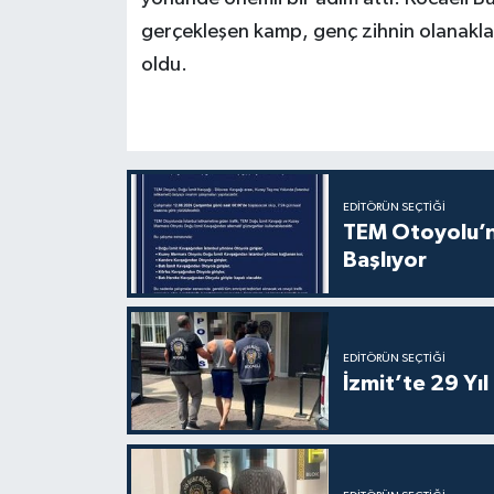
gerçekleşen kamp, ​​genç zihnin olanakla
oldu.
EDITÖRÜN SEÇTIĞI
TEM Otoyolu’nd
Başlıyor
EDITÖRÜN SEÇTIĞI
İzmit’te 29 Yı