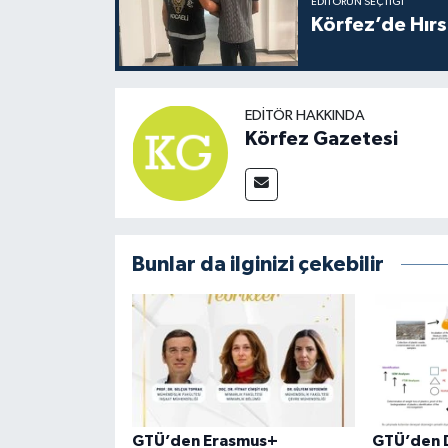
EDITÖRÜN SEÇTIĞI
Körfez’de Hırs
EDITÖR HAKKINDA
Körfez Gazetesi
Bunlar da ilginizi çekebilir
GTÜ’den Erasmus+
GTÜ’den D