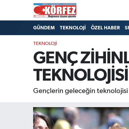
Hava Durumu
GÜNDEM
TEKNOLOJİ
ÖZEL HABER
S
Trafik Durumu
TEKNOLOJİ
Süper Lig Puan Durumu ve Fikstür
GENÇ ZİHİN
Tüm Manşetler
TEKNOLOJİS
Son Dakika Haberleri
Gençlerin geleceğin teknolojisi
Haber Arşivi