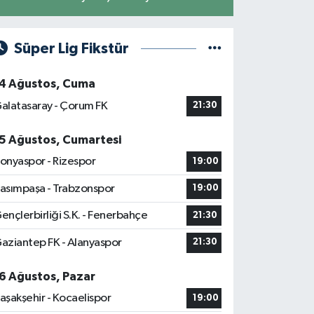
Süper Lig Fikstür
4 Ağustos, Cuma
alatasaray - Çorum FK
21:30
5 Ağustos, Cumartesi
onyaspor - Rizespor
19:00
asımpaşa - Trabzonspor
19:00
ençlerbirliği S.K. - Fenerbahçe
21:30
aziantep FK - Alanyaspor
21:30
6 Ağustos, Pazar
aşakşehir - Kocaelispor
19:00