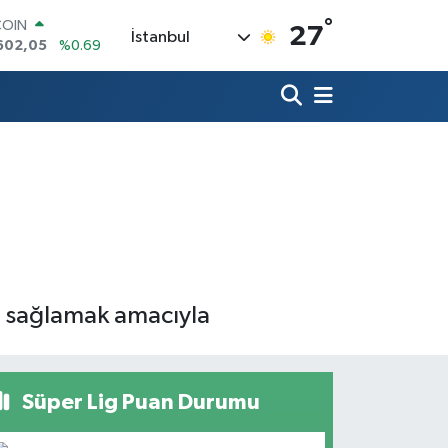
COIN
°
27
İstanbul
602,05
%0.69
LAR
6006
%0.06
RO
0250
%0.02
RLİN
2398
%0.2
M ALTIN
3.94
%0.32
T100
768
%48
nı sağlamak amacıyla
Süper Lig Puan Durumu