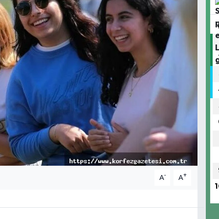
-
+
A
A
1