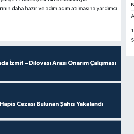
B
rının daha hazır ve adım adım atılmasına yardımcı
A
1
S
a İzmit – Dilovası Arası Onarım Çalışması
l Hapis Cezası Bulunan Şahıs Yakalandı