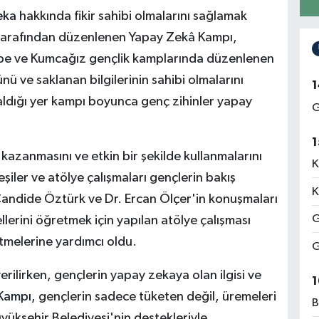
eka
hakkında fikir sahibi olmalarını sağlamak
arafından düzenlenen Yapay Zekâ Kampı,
erpe ve Kumcağız gençlik kamplarında düzenlenen
 ve saklanan bilgilerinin sahibi olmalarını
1
 aldığı yer kampı boyunca genç zihinler yapay
G
.
1
zanmasını ve etkin bir şekilde kullanmalarını
K
şiler ve atölye çalışmaları gençlerin bakış
K
i Candide Öztürk ve Dr. Ercan Ölçer'in konuşmaları
G
lerini öğretmek için yapılan atölye çalışması
etmelerine yardımcı oldu.
G
rilirken, gençlerin yapay zekaya olan ilgisi ve
1
Kampı,
gençlerin sadece tüketen değil, üremeleri
B
yükşehir Belediyesi'nin destekleriyle