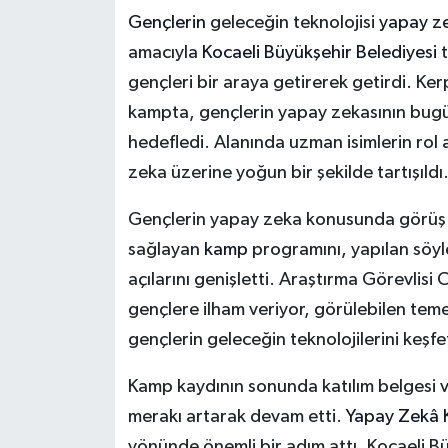
Gençlerin
geleceğin teknolojisi
yapay z
amacıyla
Kocaeli Büyükşehir Belediyesi
t
gençleri bir araya getirerek getirdi. K
kampta, gençlerin yapay zekasının bugünü
hedefledi. Alanında uzman isimlerin rol
zeka üzerine yoğun bir şekilde tartışıldı
Gençlerin yapay zeka konusunda görüş ka
sağlayan
kamp
programını, yapılan söyle
açılarını genişletti. Araştırma Görevlis
gençlere ilham veriyor, görülebilen temel
gençlerin geleceğin teknolojilerini keşf
Kamp kaydının sonunda katılım belgesi ve
merakı artarak devam etti.
Yapay Zekâ 
yönünde önemli bir adım attı. Kocaeli Bü