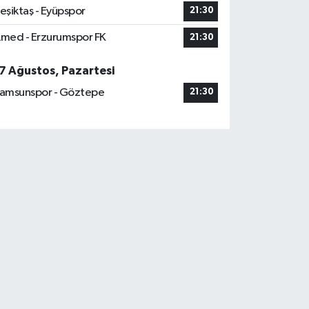
eşiktaş - Eyüpspor
21:30
med - Erzurumspor FK
21:30
7 Ağustos, Pazartesi
amsunspor - Göztepe
21:30