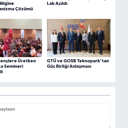
liliğine
Lab Açıldı
anizma Çözümü
Gençlere Üretken
GTÜ ve GOSB Teknopark’tan
a Semineri
Güç Birliği Anlaşması
di