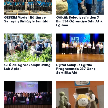
GEBKİM Modeli Eğitim ve
Gölcük Belediyesi’nden 3
Sanayi İş Birliğiyle Tanıtıldı
Bin 534 Öğrenciye Sıfır Atık
Eğitimi
GTÜ’de Agroekolojik Living
Dijital Kampüs Eğitim
Lab Açıldı
Programında 237 Genç
Sertifika Aldı