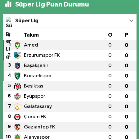
Süper Lig Puan Durumu
Süper Lig
#
Takım
O
P
1
Amed
0
0
2
Erzurumspor FK
0
0
3
Başakşehir
0
0
4
Kocaelispor
0
0
5
Beşiktaş
0
0
6
Eyüpspor
0
0
7
Galatasaray
0
0
8
Çorum FK
0
0
9
Gaziantep FK
0
0
10
Alanyaspor
0
0