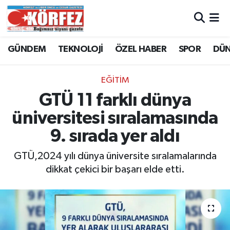
Hava Durumu
GÜNDEM
TEKNOLOJİ
ÖZEL HABER
SPOR
DÜ
Trafik Durumu
EĞİTİM
Süper Lig Puan Durumu ve Fikstür
GTÜ 11 farklı dünya
üniversitesi sıralamasında
Tüm Manşetler
9. sırada yer aldı
Son Dakika Haberleri
GTÜ,2024 yılı dünya üniversite sıralamalarında
dikkat çekici bir başarı elde etti.
Haber Arşivi