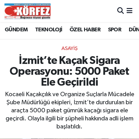
Hava Durumu
GÜNDEM
TEKNOLOJİ
ÖZEL HABER
SPOR
DÜ
Trafik Durumu
ASAYİŞ
Süper Lig Puan Durumu ve Fikstür
İzmit’te Kaçak Sigara
Operasyonu: 5000 Paket
Tüm Manşetler
Ele Geçirildi
Son Dakika Haberleri
Kocaeli Kaçakçılık ve Organize Suçlarla Mücadele
Şube Müdürlüğü ekipleri, İzmit’te durdurulan bir
Haber Arşivi
araçta 5000 paket gümrük kaçağı sigara ele
geçirdi. Olayla ilgili bir şüpheli hakkında adli işlem
başlatıldı.