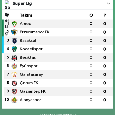
Süper Lig
#
Takım
O
P
1
Amed
0
0
2
Erzurumspor FK
0
0
3
Başakşehir
0
0
4
Kocaelispor
0
0
5
Beşiktaş
0
0
6
Eyüpspor
0
0
7
Galatasaray
0
0
8
Çorum FK
0
0
9
Gaziantep FK
0
0
10
Alanyaspor
0
0