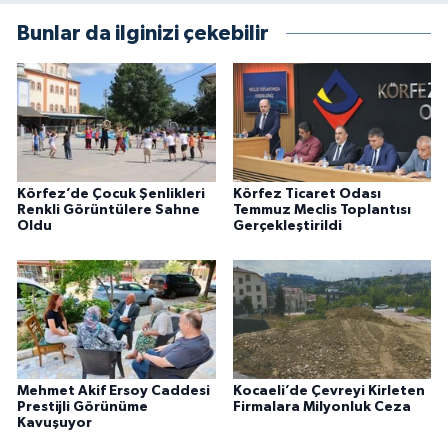
Bunlar da ilginizi çekebilir
Körfez’de Çocuk Şenlikleri
Körfez Ticaret Odası
Renkli Görüntülere Sahne
Temmuz Meclis Toplantısı
Oldu
Gerçekleştirildi
Mehmet Akif Ersoy Caddesi
Kocaeli’de Çevreyi Kirleten
Prestijli Görünüme
Firmalara Milyonluk Ceza
Kavuşuyor