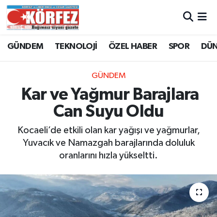
Hava Durumu
GÜNDEM
TEKNOLOJİ
ÖZEL HABER
SPOR
DÜ
Trafik Durumu
GÜNDEM
Süper Lig Puan Durumu ve Fikstür
Kar ve Yağmur Barajlara
Can Suyu Oldu
Tüm Manşetler
Kocaeli’de etkili olan kar yağışı ve yağmurlar,
Son Dakika Haberleri
Yuvacık ve Namazgah barajlarında doluluk
oranlarını hızla yükseltti.
Haber Arşivi