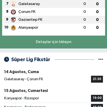
7
Galatasaray
0
0
8
Çorum FK
0
0
9
Gaziantep FK
0
0
10
Alanyaspor
0
0
Detaylar için tıklayın
Süper Lig Fikstür
14 Ağustos, Cuma
Galatasaray - Çorum FK
21:30
15 Ağustos, Cumartesi
Konyaspor - Rizespor
19:00