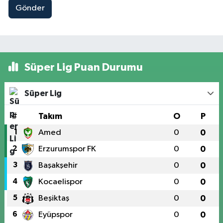
Gönder
Süper Lig Puan Durumu
Süper Lig
#
Takım
O
P
1
Amed
0
0
2
Erzurumspor FK
0
0
3
Başakşehir
0
0
4
Kocaelispor
0
0
5
Beşiktaş
0
0
6
Eyüpspor
0
0