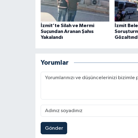
İzmit’te Silah ve Mermi
İzmit Bel
Suçundan Aranan Şahıs
Soruşturm
Yakalandı
Gözaltınd
Yorumlar
Gönder