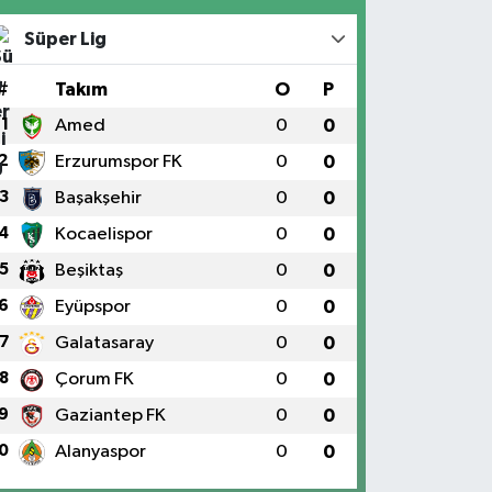
Süper Lig
#
Takım
O
P
1
Amed
0
0
2
Erzurumspor FK
0
0
3
Başakşehir
0
0
4
Kocaelispor
0
0
5
Beşiktaş
0
0
6
Eyüpspor
0
0
7
Galatasaray
0
0
8
Çorum FK
0
0
9
Gaziantep FK
0
0
0
Alanyaspor
0
0