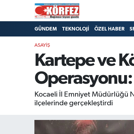
Hava Durumu
GÜNDEM
TEKNOLOJİ
ÖZEL HABER
S
Trafik Durumu
ASAYİŞ
Süper Lig Puan Durumu ve Fikstür
Kartepe ve K
Tüm Manşetler
Operasyonu: 
Son Dakika Haberleri
Kocaeli İl Emniyet Müdürlüğü 
Haber Arşivi
ilçelerinde gerçekleştirdi