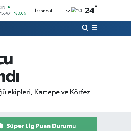
OIN
°
24
75,47
%0.66
İstanbul
AR
971
%0.05
O
336
%0.18
LİN
534
%0.22
 ALTIN
cu
.85
%0.54
100
03
%0
ndı
 ekipleri, Kartepe ve Körfez
Süper Lig Puan Durumu