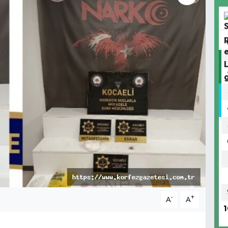
-
+
A
A
1