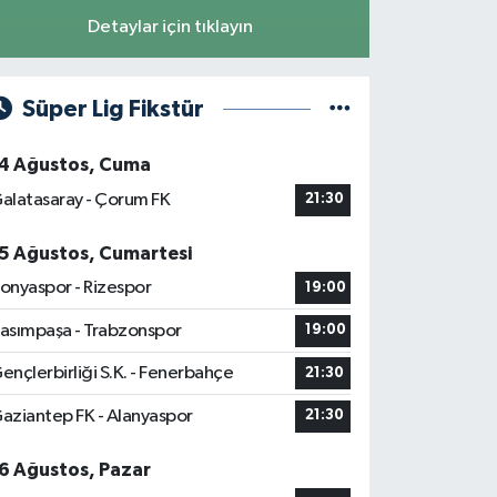
Detaylar için tıklayın
Süper Lig Fikstür
4 Ağustos, Cuma
alatasaray - Çorum FK
21:30
5 Ağustos, Cumartesi
onyaspor - Rizespor
19:00
asımpaşa - Trabzonspor
19:00
ençlerbirliği S.K. - Fenerbahçe
21:30
aziantep FK - Alanyaspor
21:30
6 Ağustos, Pazar