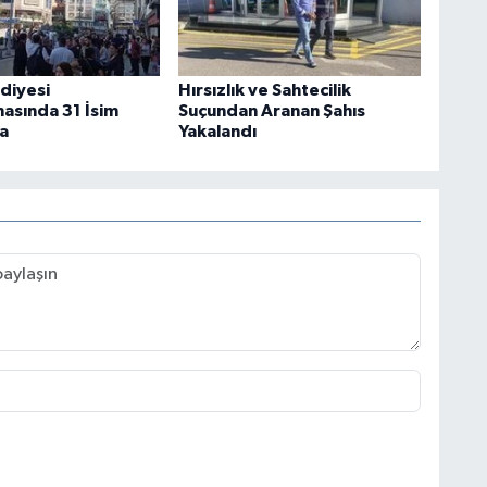
ediyesi
Hırsızlık ve Sahtecilik
asında 31 İsim
Suçundan Aranan Şahıs
a
Yakalandı