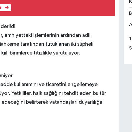
B
e
B
A
derildi
ar, emniyetteki işlemlerinin ardından adli
1
 Mahkeme tarafından
tutuklanan
iki şüpheli
S
ili birimlerce titizlikle yürütülüyor.
rmiyor
adde kullanımını ve ticaretini engellemeye
yor. Yetkililer, halk sağlığını tehdit eden bu tür
 edeceğini belirterek vatandaşları duyarlılığa