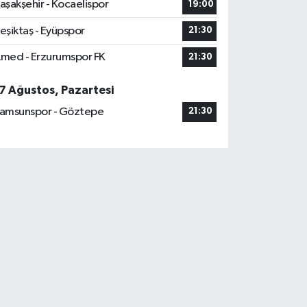
aşakşehir - Kocaelispor
19:00
eşiktaş - Eyüpspor
21:30
med - Erzurumspor FK
21:30
7 Ağustos, Pazartesi
amsunspor - Göztepe
21:30