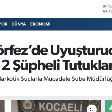
BITC
64.4
DOL
47,5
EUR
POR
DÜNYA
EKONOMİ
55,1
STER
64,2
GRAM
örfez’de Uyuşturu
6527
BİST
13.7
2 Şüpheli Tutukla
Narkotik Suçlarla Mücadele Şube Müdürlüğü