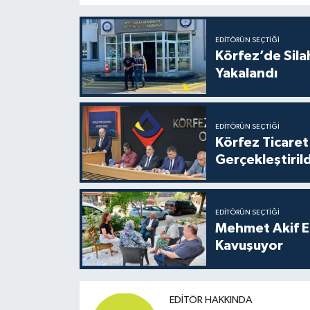
EDITÖRÜN SEÇTIĞI
Körfez’de Sil
Yakalandı
EDITÖRÜN SEÇTIĞI
Körfez Ticaret
Gerçekleştirild
EDITÖRÜN SEÇTIĞI
Mehmet Akif E
Kavuşuyor
EDITÖR HAKKINDA