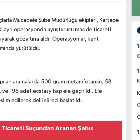
çlarla Mücadele Şube Müdürlüğü ekipleri, Kartepe
 iki ayrı operasyonda uyuşturucu madde ticareti
layarak gözaltına aldı. Operasyonlar, kent
1
mında yürütüldü.
G
1
K
 yapılan aramalarda 500 gram metamfetamin, 58
ve 196 adet ecstasy hap ele geçirildi. Ele
K
im edilerek delil süreci başlatıldı.
G
G
 Ticareti Suçundan Aranan Şahıs
1