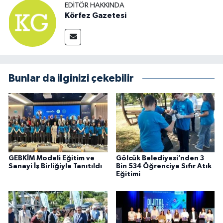
EDITÖR HAKKINDA
Körfez Gazetesi
Bunlar da ilginizi çekebilir
GEBKİM Modeli Eğitim ve
Gölcük Belediyesi’nden 3
Sanayi İş Birliğiyle Tanıtıldı
Bin 534 Öğrenciye Sıfır Atık
Eğitimi