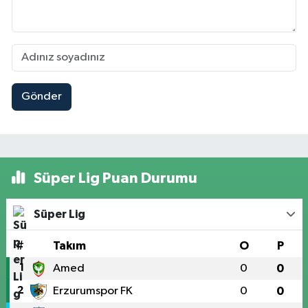
Gönder
Süper Lig Puan Durumu
Süper Lig
#
Takım
O
P
1
Amed
0
0
2
Erzurumspor FK
0
0