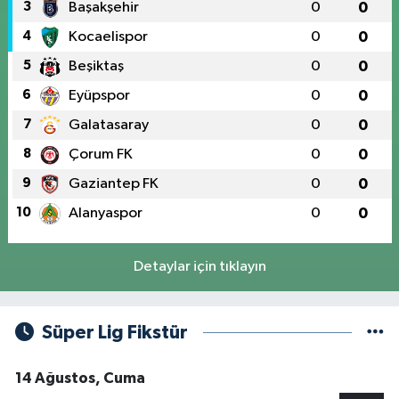
3
Başakşehir
0
0
4
Kocaelispor
0
0
5
Beşiktaş
0
0
6
Eyüpspor
0
0
7
Galatasaray
0
0
8
Çorum FK
0
0
9
Gaziantep FK
0
0
10
Alanyaspor
0
0
Detaylar için tıklayın
Süper Lig Fikstür
14 Ağustos, Cuma