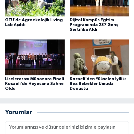
GTÜ’de Agroekolojik Living
Dijital Kampüs Eğitim
Lab Açıldı
Programında 237 Genç
Sertifika Aldı
Liselerarası Münazara Finali
Kocaeli’den Yükselen İyilik:
Kocaeli’de Heyecana Sahne
Bez Bebekler Umuda
Oldu
Dönüştü
Yorumlar