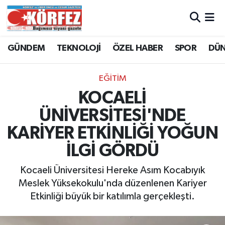
Hava Durumu
GÜNDEM
TEKNOLOJİ
ÖZEL HABER
SPOR
DÜ
Trafik Durumu
EĞİTİM
Süper Lig Puan Durumu ve Fikstür
KOCAELİ
ÜNİVERSİTESİ'NDE
Tüm Manşetler
KARİYER ETKİNLİĞİ YOĞUN
Son Dakika Haberleri
İLGİ GÖRDÜ
Haber Arşivi
Kocaeli Üniversitesi Hereke Asım Kocabıyık
Meslek Yüksekokulu'nda düzenlenen Kariyer
Etkinliği büyük bir katılımla gerçekleşti.