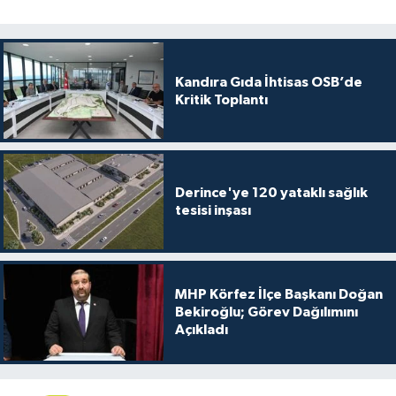
Kandıra Gıda İhtisas OSB’de
Kritik Toplantı
Derince'ye 120 yataklı sağlık
tesisi inşası
MHP Körfez İlçe Başkanı Doğan
Bekiroğlu; Görev Dağılımını
Açıkladı