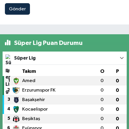
Gönder
Süper Lig Puan Durumu
Süper Lig
#
Takım
O
P
1
Amed
0
0
2
Erzurumspor FK
0
0
3
Başakşehir
0
0
4
Kocaelispor
0
0
5
Beşiktaş
0
0
6
Eyüpspor
0
0