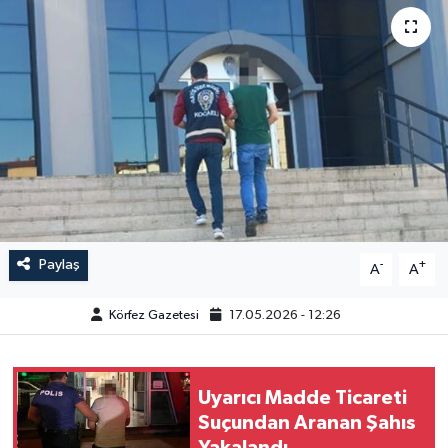
Paylaş
-
+
A
A
Körfez Gazetesi
17.05.2026 - 12:26
Uyarıcı Madde Ticareti
Suçundan Aranan Şahıs
Yakalandı