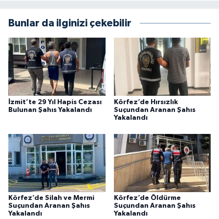
Bunlar da ilginizi çekebilir
İzmit’te 29 Yıl Hapis Cezası
Körfez’de Hırsızlık
Bulunan Şahıs Yakalandı
Suçundan Aranan Şahıs
Yakalandı
Körfez’de Silah ve Mermi
Körfez’de Öldürme
Suçundan Aranan Şahıs
Suçundan Aranan Şahıs
Yakalandı
Yakalandı