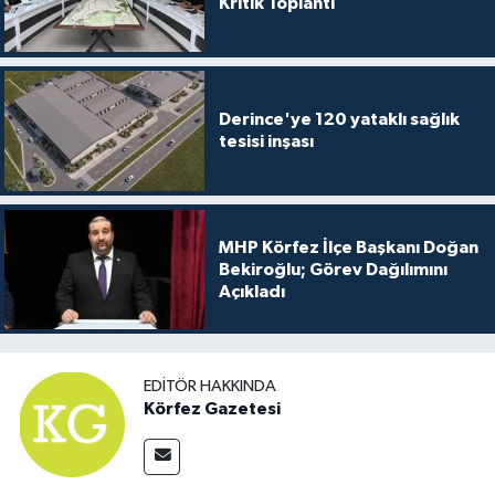
Kritik Toplantı
Derince'ye 120 yataklı sağlık
tesisi inşası
MHP Körfez İlçe Başkanı Doğan
Bekiroğlu; Görev Dağılımını
Açıkladı
EDITÖR HAKKINDA
Körfez Gazetesi