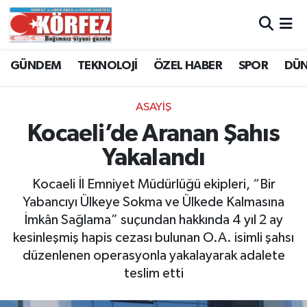
Hava Durumu
GÜNDEM
TEKNOLOJİ
ÖZEL HABER
SPOR
DÜ
Trafik Durumu
ASAYİŞ
Süper Lig Puan Durumu ve Fikstür
Kocaeli’de Aranan Şahıs
Yakalandı
Tüm Manşetler
Kocaeli İl Emniyet Müdürlüğü ekipleri, “Bir
Son Dakika Haberleri
Yabancıyı Ülkeye Sokma ve Ülkede Kalmasına
İmkân Sağlama” suçundan hakkında 4 yıl 2 ay
Haber Arşivi
kesinleşmiş hapis cezası bulunan O.A. isimli şahsı
düzenlenen operasyonla yakalayarak adalete
teslim etti