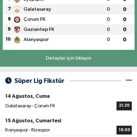
7
Galatasaray
0
0
8
Çorum FK
0
0
9
Gaziantep FK
0
0
10
Alanyaspor
0
0
Detaylar için tıklayın
Süper Lig Fikstür
14 Ağustos, Cuma
Galatasaray - Çorum FK
21:30
15 Ağustos, Cumartesi
Konyaspor - Rizespor
19:00