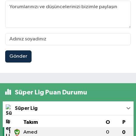
Gönder
Süper Lig Puan Durumu
Süper Lig
#
Takım
O
P
1
Amed
0
0