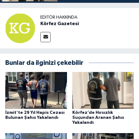
EDITÖR HAKKINDA
Körfez Gazetesi
Bunlar da ilginizi çekebilir
İzmit’te 29 Yıl Hapis Cezası
Körfez’de Hırsızlık
Bulunan Şahıs Yakalandı
Suçundan Aranan Şahıs
Yakalandı