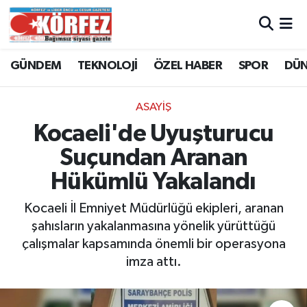
Hava Durumu
GÜNDEM
TEKNOLOJİ
ÖZEL HABER
SPOR
DÜ
Trafik Durumu
ASAYİŞ
Süper Lig Puan Durumu ve Fikstür
Kocaeli'de Uyuşturucu
Suçundan Aranan
Tüm Manşetler
Hükümlü Yakalandı
Son Dakika Haberleri
Kocaeli İl Emniyet Müdürlüğü ekipleri, aranan
şahısların yakalanmasına yönelik yürüttüğü
Haber Arşivi
çalışmalar kapsamında önemli bir operasyona
imza attı.