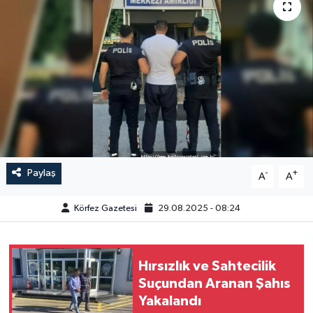
Paylaş
-
+
A
A
Körfez Gazetesi
29.08.2025 - 08:24
Hırsızlık ve Sahtecilik
Suçundan Aranan Şahıs
Yakalandı