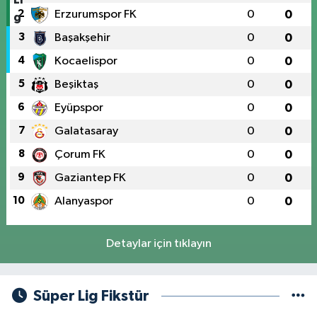
2
Erzurumspor FK
0
0
3
Başakşehir
0
0
4
Kocaelispor
0
0
5
Beşiktaş
0
0
6
Eyüpspor
0
0
7
Galatasaray
0
0
8
Çorum FK
0
0
9
Gaziantep FK
0
0
10
Alanyaspor
0
0
Detaylar için tıklayın
Süper Lig Fikstür