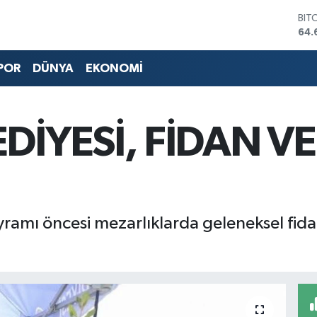
BIT
64.
DO
47,
POR
DÜNYA
EKONOMİ
EU
55,
STE
64,
DİYESİ, FİDAN VE
GRA
651
BİS
13.
ramı öncesi mezarlıklarda geleneksel fida