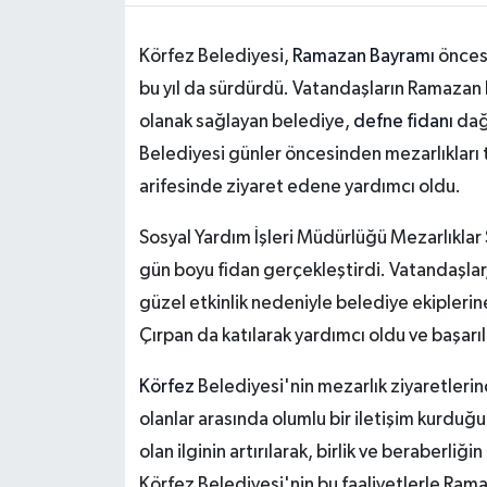
Körfez Belediyesi,
Ramazan Bayramı
öncesi
bu yıl da sürdürdü. Vatandaşların Ramazan 
olanak sağlayan belediye,
defne fidanı
dağ
Belediyesi günler öncesinden mezarlıkları 
arifesinde ziyaret edene yardımcı oldu.
Sosyal Yardım İşleri Müdürlüğü Mezarlıklar Ş
gün boyu fidan gerçekleştirdi. Vatandaşlar,
güzel etkinlik nedeniyle belediye ekiplerin
Çırpan da katılarak yardımcı oldu ve başarı
Körfez
Belediyesi'nin mezarlık ziyaretlerin
olanlar arasında olumlu bir iletişim kurduğ
olan ilginin artırılarak, birlik ve beraberliğin
Körfez Belediyesi'nin bu faaliyetlerle Ram