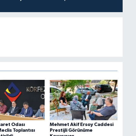
caret Odası
Mehmet Akif Ersoy Caddesi
clis Toplantısı
Prestijli Görünüme
irildi
Kavuşuyor