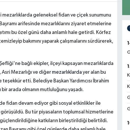
 mezarlıklarda geleneksel fidan ve çiçek sunumunu
Bayramı arifesinde mezarlıklarını ziyaret etmelerine
ıtımı bu özel günü daha anlamlı hale getirdi. Körfez
temizleyip bakımını yaparak çalışmalarını sürdürerek,
1
G
efliği'ne bağlı ekipler, ilçeyi kapsayan mezarlıklarda
1
 Asri Mezarlığı ve diğer
mezarlıklarda
yer alan bu
K
e teşekkür etti. Belediye Başkan Yardımcısı İbrahim
K
lı bir arada olmanın mutluluğunu yaşadı.
G
de fidan devam ediyor gibi sosyal etkinlikler ile
G
u görüşüldü. Bu tür piyasaların toplumsal hizmetlerine
 güçlendirildiğine katkıların birleştirildiği belirtildi.
1
azan Bayramı gibi özel günlerde daha anlamlı hale