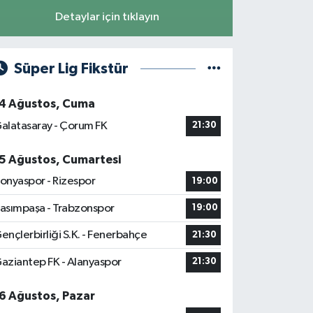
Detaylar için tıklayın
Süper Lig Fikstür
4 Ağustos, Cuma
alatasaray - Çorum FK
21:30
5 Ağustos, Cumartesi
onyaspor - Rizespor
19:00
asımpaşa - Trabzonspor
19:00
ençlerbirliği S.K. - Fenerbahçe
21:30
aziantep FK - Alanyaspor
21:30
6 Ağustos, Pazar