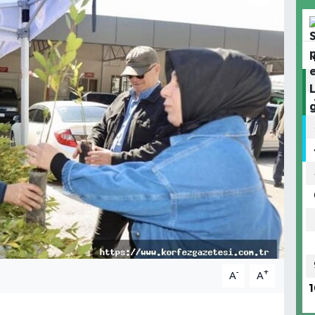
-
+
A
A
1