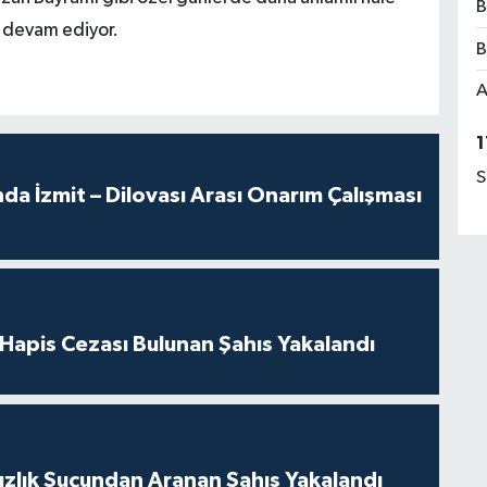
B
 devam ediyor.
B
A
1
S
a İzmit – Dilovası Arası Onarım Çalışması
l Hapis Cezası Bulunan Şahıs Yakalandı
ızlık Suçundan Aranan Şahıs Yakalandı