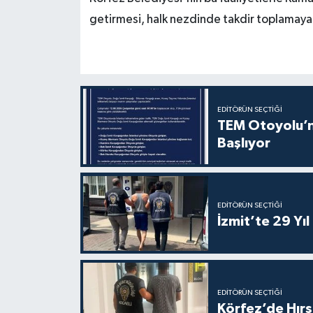
getirmesi, halk nezdinde takdir toplamaya
EDITÖRÜN SEÇTIĞI
TEM Otoyolu’nd
Başlıyor
EDITÖRÜN SEÇTIĞI
İzmit’te 29 Yı
EDITÖRÜN SEÇTIĞI
Körfez’de Hırs