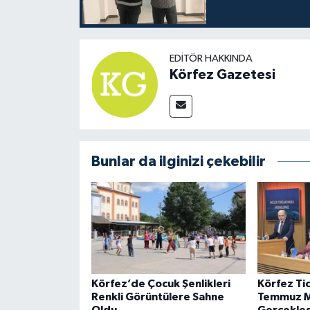
EDITÖR HAKKINDA
Körfez Gazetesi
Bunlar da ilginizi çekebilir
Körfez’de Çocuk Şenlikleri
Körfez Ti
Renkli Görüntülere Sahne
Temmuz Me
Oldu
Gerçekleşt