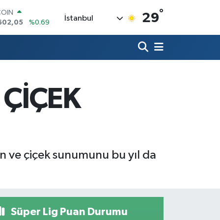
COIN
°
29
İstanbul
602,05
%0.69
LAR
5986
%0.06
RO
0700
%0.1
RLİN
2438
%0.21
 ÇİÇEK
M ALTIN
3.94
%0.32
T100
768
%48
n ve çiçek sunumunu bu yıl da
Süper Lig Puan Durumu