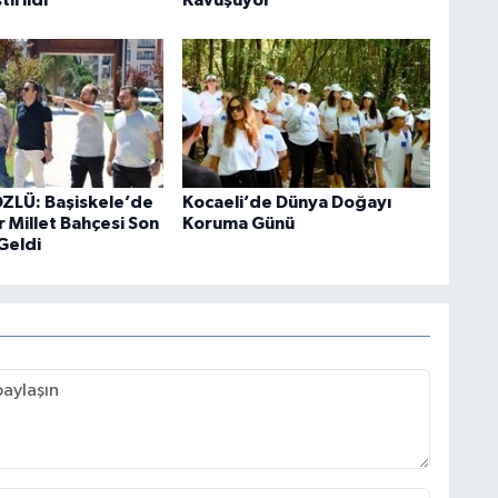
ZLÜ: Başiskele’de
Kocaeli’de Dünya Doğayı
r Millet Bahçesi Son
Koruma Günü
Geldi