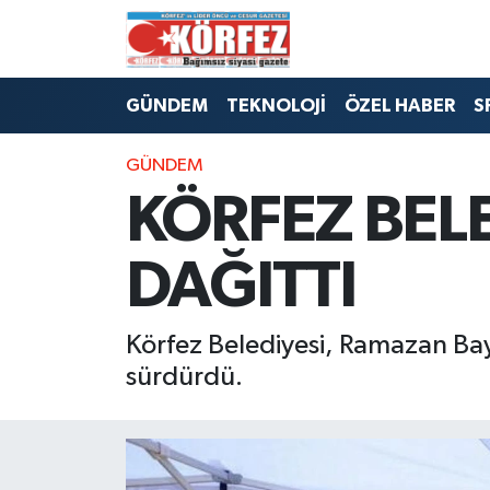
Hava Durumu
GÜNDEM
TEKNOLOJİ
ÖZEL HABER
S
Trafik Durumu
GÜNDEM
Süper Lig Puan Durumu ve Fikstür
KÖRFEZ BELE
Tüm Manşetler
DAĞITTI
Son Dakika Haberleri
Körfez Belediyesi, Ramazan Bay
Haber Arşivi
sürdürdü.