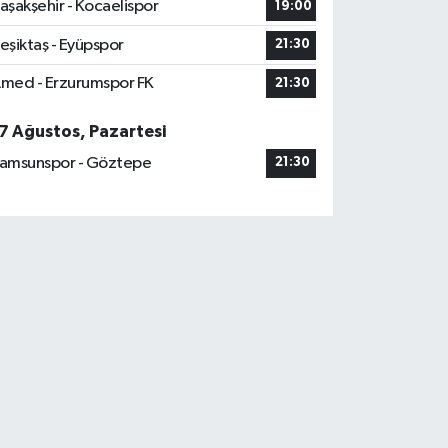
aşakşehir - Kocaelispor
19:00
eşiktaş - Eyüpspor
21:30
med - Erzurumspor FK
21:30
7 Ağustos, Pazartesi
amsunspor - Göztepe
21:30