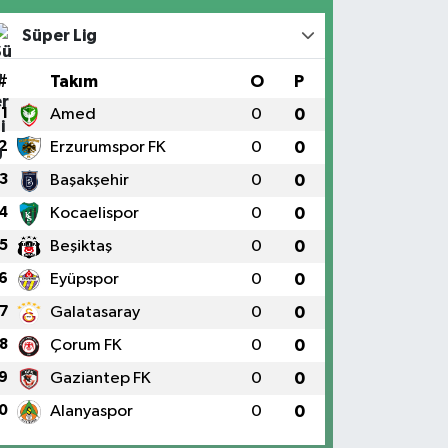
Süper Lig
#
Takım
O
P
1
Amed
0
0
2
Erzurumspor FK
0
0
3
Başakşehir
0
0
4
Kocaelispor
0
0
5
Beşiktaş
0
0
6
Eyüpspor
0
0
7
Galatasaray
0
0
8
Çorum FK
0
0
9
Gaziantep FK
0
0
0
Alanyaspor
0
0