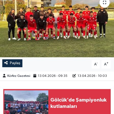
Paylaş
-
+
A
A
Körfez Gazetesi
13.04.2026 - 09:35
13.04.2026 - 10:03
Gölcük’de Şampiyonluk
kutlamaları