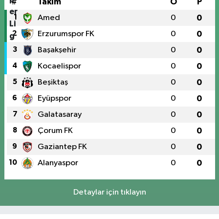
#
Takım
O
P
1
Amed
0
0
2
Erzurumspor FK
0
0
3
Başakşehir
0
0
4
Kocaelispor
0
0
5
Beşiktaş
0
0
6
Eyüpspor
0
0
7
Galatasaray
0
0
8
Çorum FK
0
0
9
Gaziantep FK
0
0
10
Alanyaspor
0
0
Detaylar için tıklayın