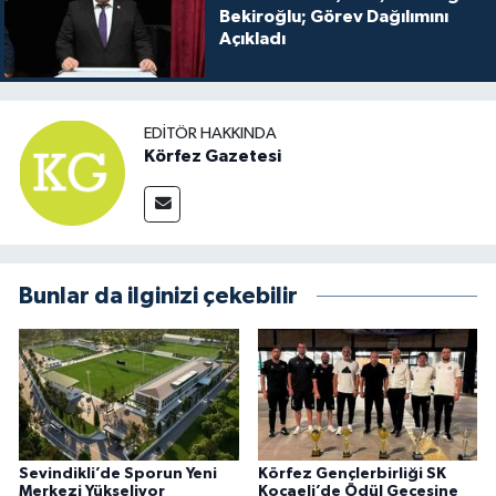
Bekiroğlu; Görev Dağılımını
Açıkladı
EDITÖR HAKKINDA
Körfez Gazetesi
Bunlar da ilginizi çekebilir
Sevindikli’de Sporun Yeni
Körfez Gençlerbirliği SK
Merkezi Yükseliyor
Kocaeli’de Ödül Gecesine