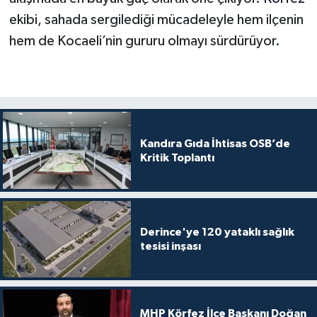
ekibi, sahada sergilediği mücadeleyle hem ilçenin
hem de Kocaeli’nin gururu olmayı sürdürüyor.
Kandıra Gıda İhtisas OSB’de
Kritik Toplantı
Derince'ye 120 yataklı sağlık
tesisi inşası
MHP Körfez İlçe Başkanı Doğan