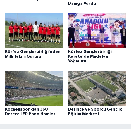
Damga Vurdu
Körfez Gençlerbirliği’nden
Körfez Gençlerbirliği
Milli Takım Gururu
Karate’de Madalya
Yağmuru
Kocaelispor’dan 360
Derince’ye Sporcu Gençlik
Derece LED Pano Hamlesi
Eğitim Merkezi