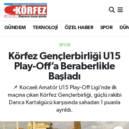
Hava Durumu
GÜNDEM
TEKNOLOJİ
ÖZEL HABER
SPOR
DÜ
Trafik Durumu
SPOR
Süper Lig Puan Durumu ve Fikstür
Körfez Gençlerbirliği U15
Play-Off’a Beraberlikle
Tüm Manşetler
Başladı
Son Dakika Haberleri
📌 Kocaeli Amatör U15 Play-Off Ligi’nde ilk
maçına çıkan Körfez Gençlerbirliği, güçlü rakibi
Haber Arşivi
Darıca Kartalgücü karşısında sahadan 1 puanla
ayrıldı.