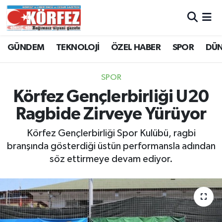
Hava Durumu
GÜNDEM
TEKNOLOJİ
ÖZEL HABER
SPOR
DÜ
Trafik Durumu
SPOR
Süper Lig Puan Durumu ve Fikstür
Körfez Gençlerbirliği U20
Ragbide Zirveye Yürüyor
Tüm Manşetler
Körfez Gençlerbirliği Spor Kulübü, ragbi
Son Dakika Haberleri
branşında gösterdiği üstün performansla adından
söz ettirmeye devam ediyor.
Haber Arşivi