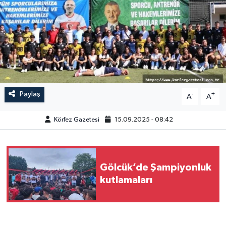
Paylaş
-
+
A
A
Körfez Gazetesi
15.09.2025 - 08:42
Gölcük’de Şampiyonluk
kutlamaları