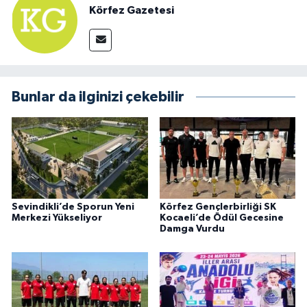
Körfez Gazetesi
Bunlar da ilginizi çekebilir
Sevindikli’de Sporun Yeni
Körfez Gençlerbirliği SK
Merkezi Yükseliyor
Kocaeli’de Ödül Gecesine
Damga Vurdu