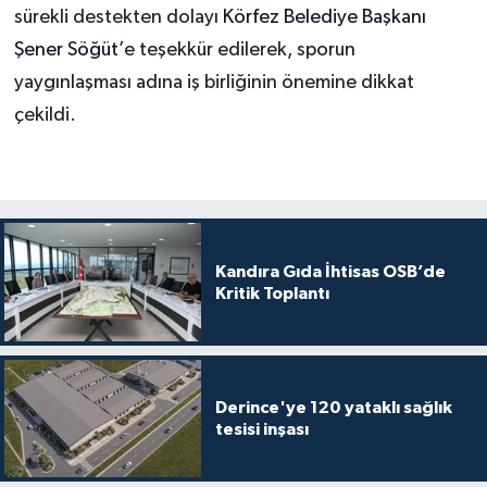
sürekli destekten dolayı
Körfez Belediye Başkanı
Şener Söğüt’
e teşekkür edilerek, sporun
yaygınlaşması adına iş birliğinin önemine dikkat
çekildi.
Kandıra Gıda İhtisas OSB’de
Kritik Toplantı
Derince'ye 120 yataklı sağlık
tesisi inşası