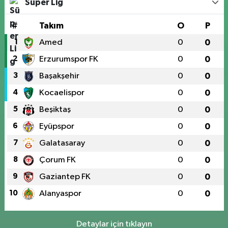
Süper Lig
#
Takım
O
P
1
Amed
0
0
2
Erzurumspor FK
0
0
3
Başakşehir
0
0
4
Kocaelispor
0
0
5
Beşiktaş
0
0
6
Eyüpspor
0
0
7
Galatasaray
0
0
8
Çorum FK
0
0
9
Gaziantep FK
0
0
10
Alanyaspor
0
0
Detaylar için tıklayın