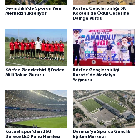
Sevindikli’de Sporun Yeni
Körfez Gençlerbirliği SK
Merkezi Yükseliyor
Kocaeli’de Ödül Gecesine
Damga Vurdu
Körfez Gençlerbirliği’nden
Körfez Gençlerbirliği
Milli Takım Gururu
Karate’de Madalya
Yağmuru
Kocaelispor’dan 360
Derince’ye Sporcu Gençlik
Derece LED Pano Hamlesi
Eğitim Merkezi