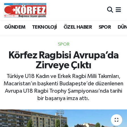
Hava Durumu
GÜNDEM
TEKNOLOJİ
ÖZEL HABER
SPOR
DÜ
Trafik Durumu
SPOR
Süper Lig Puan Durumu ve Fikstür
Körfez Ragbisi Avrupa’da
Zirveye Çıktı
Tüm Manşetler
Türkiye U18 Kadın ve Erkek Ragbi Milli Takımları,
Son Dakika Haberleri
Macaristan’ın başkenti Budapeşte’de düzenlenen
Avrupa U18 Ragbi Trophy Şampiyonası’nda tarihi
Haber Arşivi
bir başarıya imza attı.