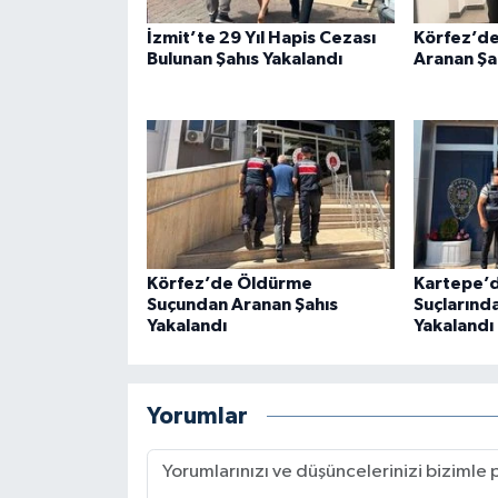
İzmit’te 29 Yıl Hapis Cezası
Körfez’de
Bulunan Şahıs Yakalandı
Aranan Şa
Körfez’de Öldürme
Kartepe’d
Suçundan Aranan Şahıs
Suçlarınd
Yakalandı
Yakalandı
Yorumlar