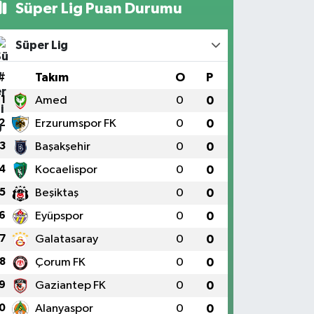
Süper Lig Puan Durumu
Süper Lig
#
Takım
O
P
1
Amed
0
0
2
Erzurumspor FK
0
0
3
Başakşehir
0
0
4
Kocaelispor
0
0
5
Beşiktaş
0
0
6
Eyüpspor
0
0
7
Galatasaray
0
0
8
Çorum FK
0
0
9
Gaziantep FK
0
0
0
Alanyaspor
0
0