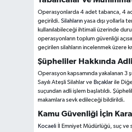
Tabancalar ve Mühimmat 
Operasyonlarda 4 adet tabanca, 4 ade
geçirildi.
Silahların
yasa dışı yollarla t
kullanılabileceği ihtimali üzerinde duru
operasyonların toplum güvenliği açısın
geçirilen silahların incelenmek üzere k
Şüpheliler Hakkında Adli
Operasyon kapsamında yakalanan 3 şüp
Sayılı Ateşli Silahlar ve
Bıçaklar
ile Diğ
suçundan adli işlem başlatıldı. Şüpheli
makamlara sevk edileceği bildirildi.
Kamu Güvenliği İçin Karar
Kocaeli
İl Emniyet Müdürlüğü, suç ve su