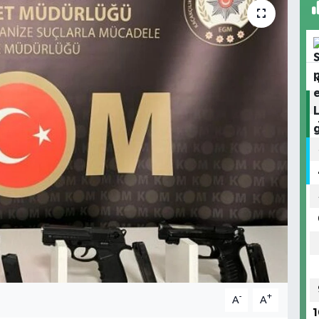
-
+
A
A
1