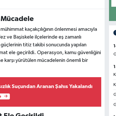
ı Mücadele
 mühimmat kaçakçılığının önlenmesi amacıyla
z ve Başiskele ilçelerinde eş zamanlı
üçlerinin titiz takibi sonucunda yapılan
1
at ele geçirildi. Operasyon, kamu güvenliğini
G
ine karşı yürütülen mücadelenin önemli bir
1
K
K
sızlık Suçundan Aranan Şahıs Yakalandı
G
e
G