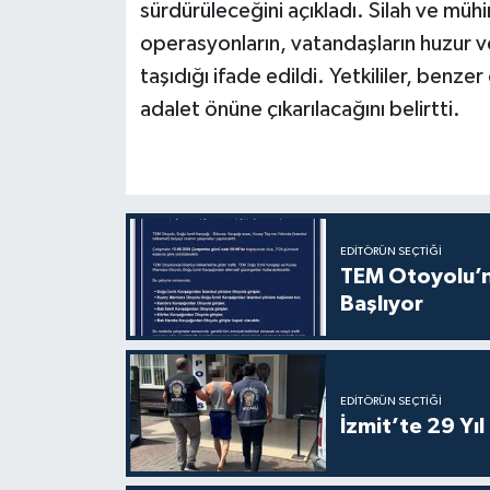
sürdürüleceğini açıkladı. Silah ve müh
operasyonların, vatandaşların huzur 
taşıdığı ifade edildi. Yetkililer, benz
adalet önüne çıkarılacağını belirtti.
EDITÖRÜN SEÇTIĞI
TEM Otoyolu’nd
Başlıyor
EDITÖRÜN SEÇTIĞI
İzmit’te 29 Yı