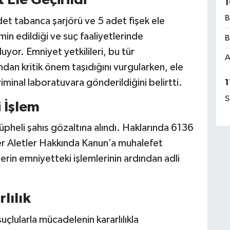
Ele Geçirildi
1
B
t tabanca şarjörü ve 5 adet fişek ele
emin edildiği ve suç faaliyetlerinde
B
luyor. Emniyet yetkilileri, bu tür
A
dan kritik önem taşıdığını vurgularken, ele
riminal laboratuvara gönderildiğini belirtti.
1
S
 İşlem
heli şahıs gözaltına alındı. Haklarında 6136
er Aletler Hakkında Kanun’a muhalefet
lerin emniyetteki işlemlerinin ardından adli
lılık
çlularla mücadelenin kararlılıkla