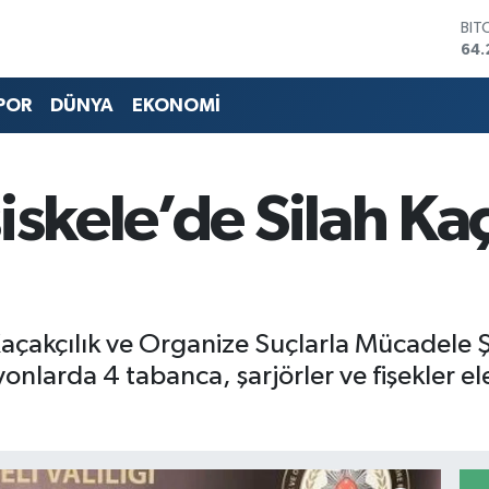
BIT
64.
DO
47,
EU
POR
DÜNYA
EKONOMİ
55
STE
64,
GRA
iskele’de Silah Kaç
651
BİS
13.
Kaçakçılık ve Organize Suçlarla Mücadele 
arda 4 tabanca, şarjörler ve fişekler ele ge