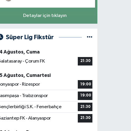
Detaylar için tıklayın
Süper Lig Fikstür
4 Ağustos, Cuma
alatasaray - Çorum FK
21:30
5 Ağustos, Cumartesi
onyaspor - Rizespor
19:00
asımpaşa - Trabzonspor
19:00
ençlerbirliği S.K. - Fenerbahçe
21:30
aziantep FK - Alanyaspor
21:30