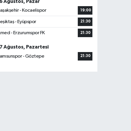
6 Ağustos, Pazar
aşakşehir - Kocaelispor
19:00
eşiktaş - Eyüpspor
21:30
med - Erzurumspor FK
21:30
7 Ağustos, Pazartesi
amsunspor - Göztepe
21:30