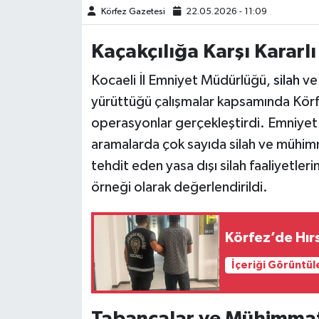
Körfez Gazetesi
22.05.2026 - 11:09
Kaçakçılığa Karşı Kararl
Kocaeli İl Emniyet Müdürlüğü,
silah
ve
yürüttüğü çalışmalar kapsamında Körfe
operasyonlar gerçekleştirdi. Emniyet g
aramalarda çok sayıda silah ve mühimm
tehdit eden yasa dışı silah faaliyetler
örneği olarak değerlendirildi.
Körfez’de Hır
İçeriği Görüntül