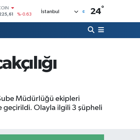
COIN
°
24
225,61
%-0.63
İstanbul
LAR
6704
%0
RO
,0406
%-0.08
RLİN
2143
%0
M ALTIN
akçılığı
0.40
%0.45
T100
799
%70
Şube Müdürlüğü ekipleri
çirildi. Olayla ilgili 3 şüpheli