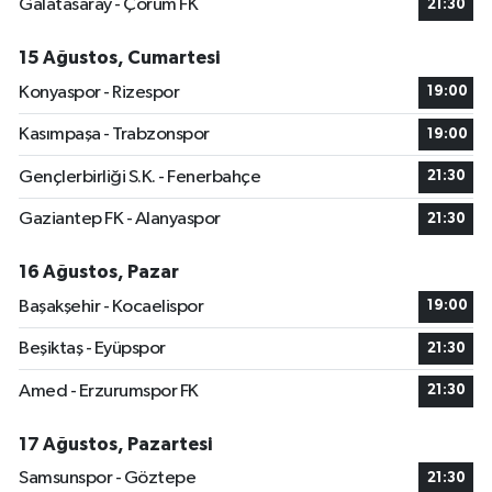
Galatasaray - Çorum FK
21:30
15 Ağustos, Cumartesi
Konyaspor - Rizespor
19:00
Kasımpaşa - Trabzonspor
19:00
Gençlerbirliği S.K. - Fenerbahçe
21:30
Gaziantep FK - Alanyaspor
21:30
16 Ağustos, Pazar
Başakşehir - Kocaelispor
19:00
Beşiktaş - Eyüpspor
21:30
Amed - Erzurumspor FK
21:30
17 Ağustos, Pazartesi
Samsunspor - Göztepe
21:30