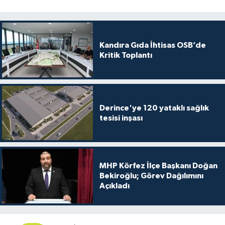
Kandıra Gıda İhtisas OSB’de
Kritik Toplantı
Derince'ye 120 yataklı sağlık
tesisi inşası
MHP Körfez İlçe Başkanı Doğan
Bekiroğlu; Görev Dağılımını
Açıkladı