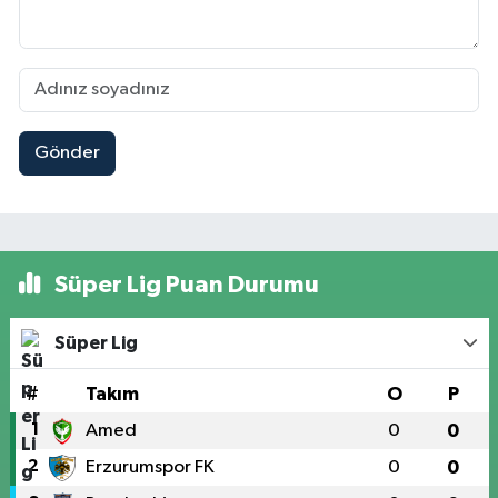
Gönder
Süper Lig Puan Durumu
Süper Lig
#
Takım
O
P
1
Amed
0
0
2
Erzurumspor FK
0
0