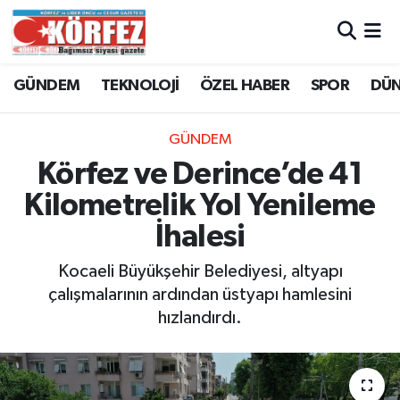
Hava Durumu
GÜNDEM
TEKNOLOJİ
ÖZEL HABER
SPOR
DÜ
Trafik Durumu
GÜNDEM
Süper Lig Puan Durumu ve Fikstür
Körfez ve Derince’de 41
Kilometrelik Yol Yenileme
Tüm Manşetler
İhalesi
Son Dakika Haberleri
Kocaeli Büyükşehir Belediyesi, altyapı
çalışmalarının ardından üstyapı hamlesini
Haber Arşivi
hızlandırdı.