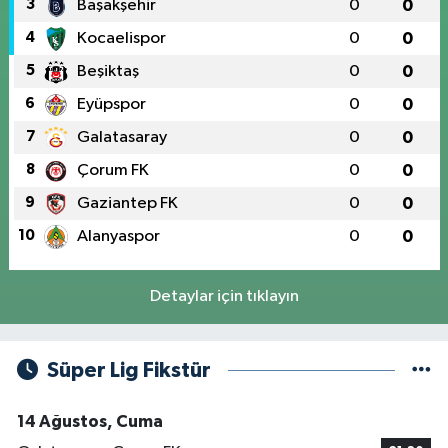
3
Başakşehir
0
0
4
Kocaelispor
0
0
5
Beşiktaş
0
0
6
Eyüpspor
0
0
7
Galatasaray
0
0
8
Çorum FK
0
0
9
Gaziantep FK
0
0
10
Alanyaspor
0
0
Detaylar için tıklayın
Süper Lig Fikstür
14 Ağustos, Cuma