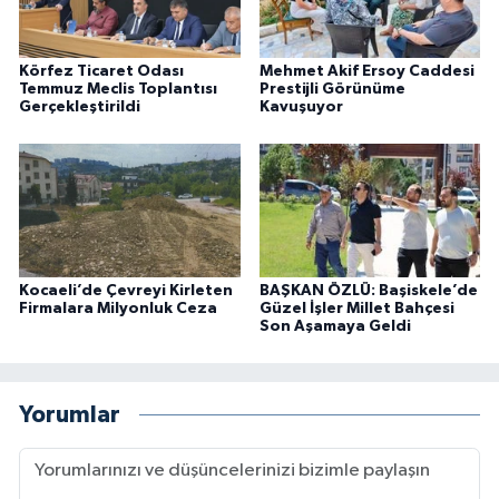
Körfez Ticaret Odası
Mehmet Akif Ersoy Caddesi
Temmuz Meclis Toplantısı
Prestijli Görünüme
Gerçekleştirildi
Kavuşuyor
Kocaeli’de Çevreyi Kirleten
BAŞKAN ÖZLÜ: Başiskele’de
Firmalara Milyonluk Ceza
Güzel İşler Millet Bahçesi
Son Aşamaya Geldi
Yorumlar