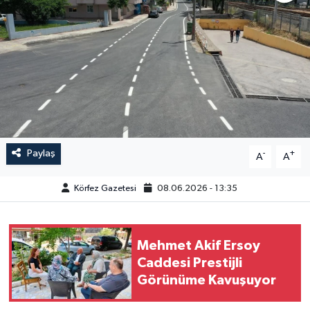
Paylaş
-
+
A
A
Körfez Gazetesi
08.06.2026 - 13:35
Mehmet Akif Ersoy
Caddesi Prestijli
Görünüme Kavuşuyor