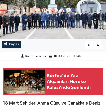
Paylaş
-
+
A
A
Körfez Gazetesi
18.03.2026 - 09:46
Körfez’de Yaz
Akşamları Hereke
Kalesi’nde Şenlendi
18 Mart Şehitleri Anma Günü ve Çanakkale Deniz