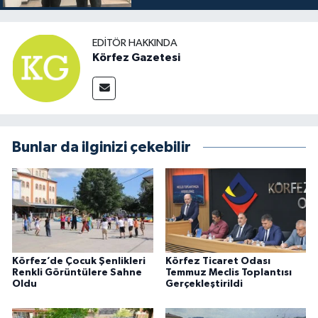
EDITÖR HAKKINDA
Körfez Gazetesi
Bunlar da ilginizi çekebilir
Körfez’de Çocuk Şenlikleri
Körfez Ticaret Odası
Renkli Görüntülere Sahne
Temmuz Meclis Toplantısı
Oldu
Gerçekleştirildi