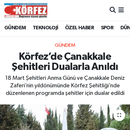
Hava Durumu
GÜNDEM
TEKNOLOJİ
ÖZEL HABER
SPOR
DÜ
Trafik Durumu
GÜNDEM
Süper Lig Puan Durumu ve Fikstür
Körfez’de Çanakkale
Şehitleri Dualarla Anıldı
Tüm Manşetler
18 Mart Şehitleri Anma Günü ve Çanakkale Deniz
Son Dakika Haberleri
Zaferi’nin yıldönümünde Körfez Şehitliği’nde
düzenlenen programda şehitler için dualar edildi
Haber Arşivi