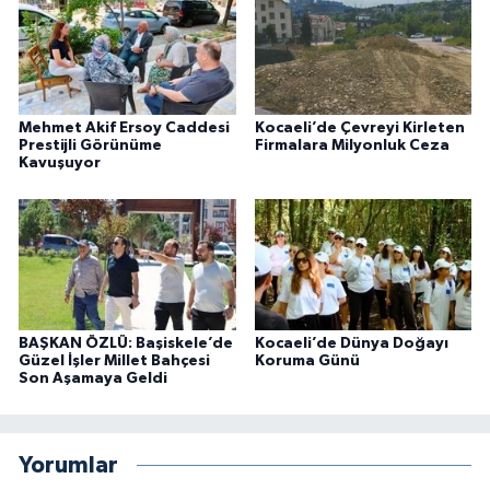
Mehmet Akif Ersoy Caddesi
Kocaeli’de Çevreyi Kirleten
Prestijli Görünüme
Firmalara Milyonluk Ceza
Kavuşuyor
BAŞKAN ÖZLÜ: Başiskele’de
Kocaeli’de Dünya Doğayı
Güzel İşler Millet Bahçesi
Koruma Günü
Son Aşamaya Geldi
Yorumlar