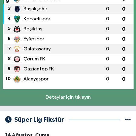
3
Başakşehir
0
0
4
Kocaelispor
0
0
5
Beşiktaş
0
0
6
Eyüpspor
0
0
7
Galatasaray
0
0
8
Çorum FK
0
0
9
Gaziantep FK
0
0
10
Alanyaspor
0
0
Detaylar için tıklayın
Süper Lig Fikstür
14 Ağustos, Cuma