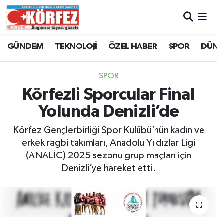
Hava Durumu
GÜNDEM
TEKNOLOJİ
ÖZEL HABER
SPOR
DÜ
Trafik Durumu
SPOR
Süper Lig Puan Durumu ve Fikstür
Körfezli Sporcular Final
Yolunda Denizli’de
Tüm Manşetler
Körfez Gençlerbirliği Spor Kulübü’nün kadın ve
Son Dakika Haberleri
erkek ragbi takımları, Anadolu Yıldızlar Ligi
(ANALİG) 2025 sezonu grup maçları için
Haber Arşivi
Denizli’ye hareket etti.