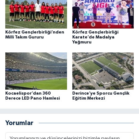
Körfez Gençlerbirliği’nden
Körfez Gençlerbirliği
Milli Takım Gururu
Karate’de Madalya
Yağmuru
Kocaelispor’dan 360
Derince’ye Sporcu Gençlik
Derece LED Pano Hamlesi
Eğitim Merkezi
Yorumlar