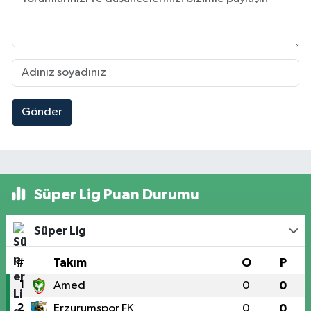
Gönder
Süper Lig Puan Durumu
Süper Lig
#
Takım
O
P
1
Amed
0
0
2
Erzurumspor FK
0
0