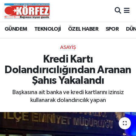
Hava Durumu
GÜNDEM
TEKNOLOJİ
ÖZEL HABER
SPOR
DÜ
Trafik Durumu
ASAYİŞ
Süper Lig Puan Durumu ve Fikstür
Kredi Kartı
Dolandırıcılığından Aranan
Tüm Manşetler
Şahıs Yakalandı
Son Dakika Haberleri
Başkasına ait banka ve kredi kartlarını izinsiz
kullanarak dolandırıcılık yapan
Haber Arşivi