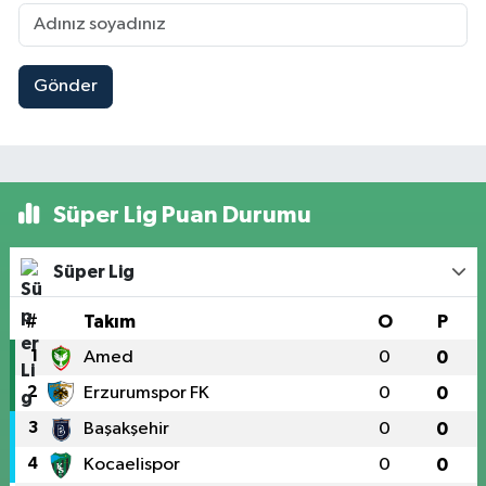
Gönder
Süper Lig Puan Durumu
Süper Lig
#
Takım
O
P
1
Amed
0
0
2
Erzurumspor FK
0
0
3
Başakşehir
0
0
4
Kocaelispor
0
0