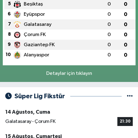
5
Beşiktaş
0
0
6
Eyüpspor
0
0
7
Galatasaray
0
0
8
Çorum FK
0
0
9
Gaziantep FK
0
0
10
Alanyaspor
0
0
Detaylar için tıklayın
Süper Lig Fikstür
14 Ağustos, Cuma
Galatasaray - Çorum FK
21:30
15 Ağustos, Cumartesi