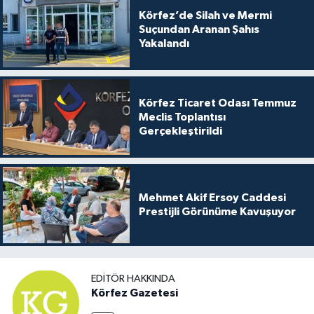
Körfez’de Silah ve Mermi
Suçundan Aranan Şahıs
Yakalandı
Körfez Ticaret Odası Temmuz
Meclis Toplantısı
Gerçekleştirildi
Mehmet Akif Ersoy Caddesi
Prestijli Görünüme Kavuşuyor
EDITÖR HAKKINDA
Körfez Gazetesi