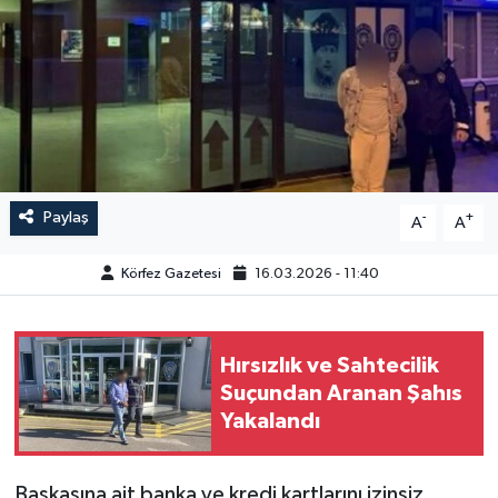
Paylaş
-
+
A
A
Körfez Gazetesi
16.03.2026 - 11:40
Hırsızlık ve Sahtecilik
Suçundan Aranan Şahıs
Yakalandı
Başkasına ait banka ve kredi kartlarını izinsiz