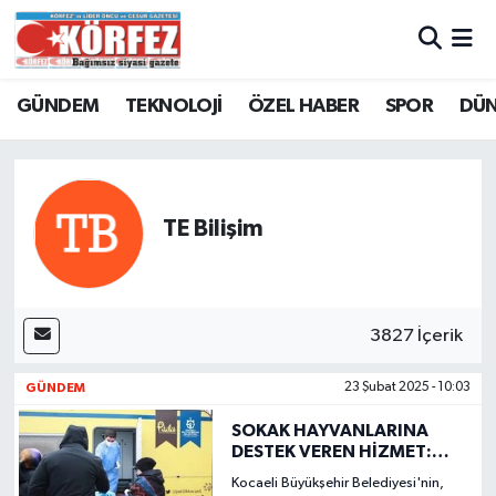
Hava Durumu
GÜNDEM
TEKNOLOJİ
ÖZEL HABER
SPOR
DÜ
Trafik Durumu
Süper Lig Puan Durumu ve Fikstür
TE Bilişim
Tüm Manşetler
Son Dakika Haberleri
3827 İçerik
Haber Arşivi
GÜNDEM
23 Şubat 2025 - 10:03
SOKAK HAYVANLARINA
DESTEK VEREN HİZMET:
KISIRLAŞTIRMA KARAVANI
Kocaeli Büyükşehir Belediyesi'nin,