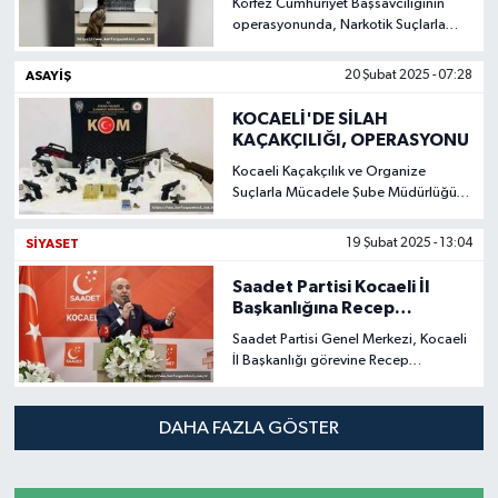
Körfez Cumhuriyet Başsavcılığının
operasyonunda, Narkotik Suçlarla
Mücadele ve İstihbarat Şube
Müdürlüklerimiz ile Erzurum İstihbarat
ASAYİŞ
20 Şubat 2025 - 07:28
Şube Müdürlüğü ortak çalışma yaptı.
KOCAELİ'DE SİLAH
KAÇAKÇILIĞI, OPERASYONU
Kocaeli Kaçakçılık ve Organize
Suçlarla Mücadele Şube Müdürlüğü
tarafından yürütülen çalışmalar
kapsamında,
SİYASET
19 Şubat 2025 - 13:04
Saadet Partisi Kocaeli İl
Başkanlığına Recep
Sarıdoğan Atandı
Saadet Partisi Genel Merkezi, Kocaeli
İl Başkanlığı görevine Recep
Sarıdoğan'ın atanmasını kararlaştırdı.
DAHA FAZLA GÖSTER