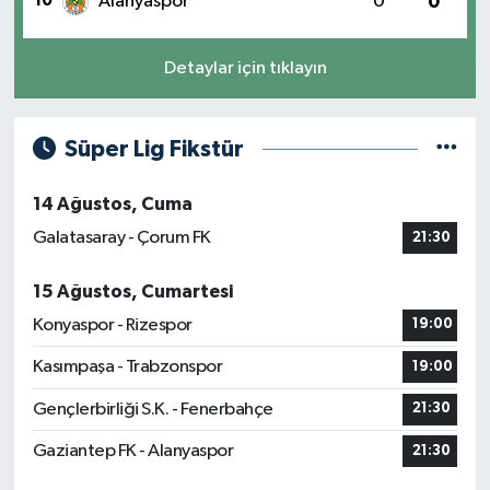
10
Alanyaspor
0
0
Detaylar için tıklayın
Süper Lig Fikstür
14 Ağustos, Cuma
Galatasaray - Çorum FK
21:30
15 Ağustos, Cumartesi
Konyaspor - Rizespor
19:00
Kasımpaşa - Trabzonspor
19:00
Gençlerbirliği S.K. - Fenerbahçe
21:30
Gaziantep FK - Alanyaspor
21:30