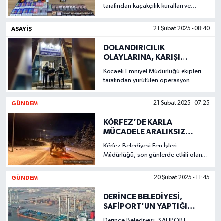
tarafından kaçakçılık kuralları ve
takibine yönelik yapılan çalışmalar,
ASAYİŞ
21 Şubat 2025 - 08:40
DOLANDIRICILIK
OLAYLARINA, KARIŞI
OPERASYONLAR
Kocaeli Emniyet Müdürlüğü ekipleri
tarafından yürütülen operasyon
sonuçları, İzmit ilçesinde2,
İstanbul'da ise8 farklı dolandırıcılık
GÜNDEM
21 Şubat 2025 - 07:25
olaylarına karıştığı tespit edilen MY
isimli zanlı yakalandı.
KÖRFEZ’DE KARLA
MÜCADELE ARALIKSIZ
DEVAM ETTİ.
Körfez Belediyesi Fen İşleri
Müdürlüğü, son günlerde etkili olan
kar yağışıyla ilgili kentin tüm
noktalarında gece boyunca aktif bir
GÜNDEM
20 Şubat 2025 - 11:45
şekilde çalışmalarını sürdürdü.
DERİNCE BELEDİYESİ,
SAFİPORT'UN YAPTIĞI
AÇIKLAMALARA SERT TEPKİ
Derince Belediyesi, SAFİPORT