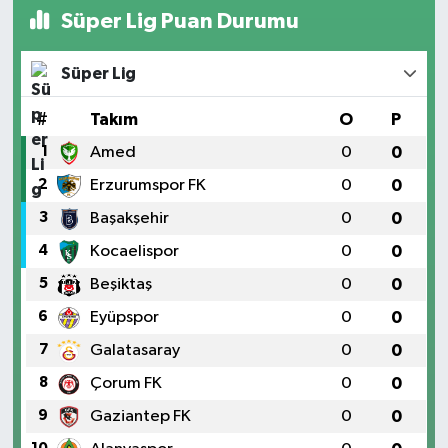
Süper Lig Puan Durumu
Süper Lig
#
Takım
O
P
1
Amed
0
0
2
Erzurumspor FK
0
0
3
Başakşehir
0
0
4
Kocaelispor
0
0
5
Beşiktaş
0
0
6
Eyüpspor
0
0
7
Galatasaray
0
0
8
Çorum FK
0
0
9
Gaziantep FK
0
0