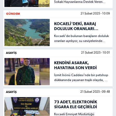
Sokak Hayvanlarına Destek Veren
Hizmet: Kısırlaştırma Karavanı
GÜNDEM
21 Şubat 2025 - 10:09
KOCAELİ'DEKİ, BARAJ
DOLULUK ORANLARI
ARTIYOR
Kocaeli'de bulunan barajların doluluk
oranları ayrılıyor, su seviyelerinde
kısmi bir iyileşme gözlemleniyor
ASAYİŞ
21 Şubat 2025 - 10:01
KENDİNİ ASARAK,
HAYATINA SON VERDİ
İzmit İnönü Caddesi'nde bir petshop
dükkanında yaşanan trajik olayda, 22
yaşındaki Ebubekir Boyukısa kendini
intihar ederek intihar etti.
ASAYİŞ
21 Şubat 2025 - 09:48
73 ADET, ELEKTRONİK
SİGARA ELE GEÇİRİLDİ
Kocaeli Emniyet Müdürlüğü