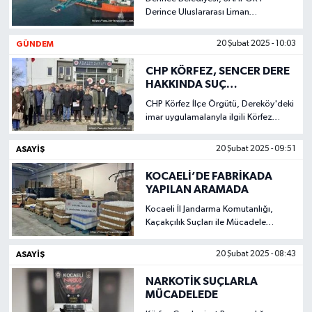
GÖSTERDİ
Derince Uluslararası Liman
İşletmeciliği A.Ş.'nin dünkü
açıklamalara karşılık bir tepki
GÜNDEM
20 Şubat 2025 - 10:03
yayınlandı.
CHP KÖRFEZ, SENCER DERE
HAKKINDA SUÇ
DUYURUSUNDA BULUNDU
CHP Körfez İlçe Örgütü, Dereköy'deki
imar uygulamalarıyla ilgili Körfez
Belediyesi Planı ve Proje Müdürü
Sencer Dere hakkında suç
ASAYİŞ
20 Şubat 2025 - 09:51
duyurusunda bulundu.
KOCAELİ’DE FABRİKADA
YAPILAN ARAMADA
Kocaeli İl Jandarma Komutanlığı,
Kaçakçılık Suçları ile Mücadele
kapsamında yürütülen çalışmalar
kapsamında
ASAYİŞ
20 Şubat 2025 - 08:43
NARKOTİK SUÇLARLA
MÜCADELEDE