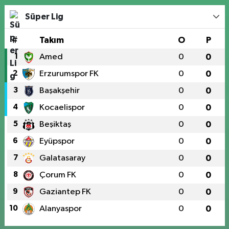
Süper Lig
#
Takım
O
P
1
Amed
0
0
2
Erzurumspor FK
0
0
3
Başakşehir
0
0
4
Kocaelispor
0
0
5
Beşiktaş
0
0
6
Eyüpspor
0
0
7
Galatasaray
0
0
8
Çorum FK
0
0
9
Gaziantep FK
0
0
10
Alanyaspor
0
0