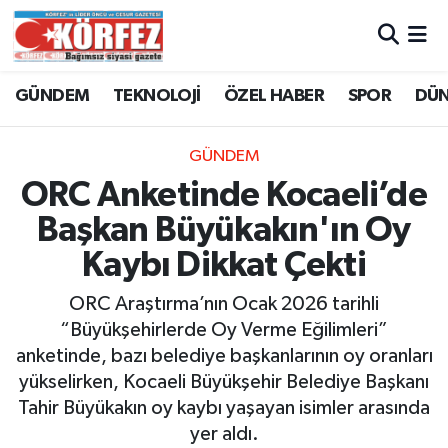
Hava Durumu
GÜNDEM
TEKNOLOJİ
ÖZEL HABER
SPOR
DÜ
Trafik Durumu
GÜNDEM
Süper Lig Puan Durumu ve Fikstür
ORC Anketinde Kocaeli’de
Başkan Büyükakın'ın Oy
Tüm Manşetler
Kaybı Dikkat Çekti
Son Dakika Haberleri
ORC Araştırma’nın Ocak 2026 tarihli
“Büyükşehirlerde Oy Verme Eğilimleri”
Haber Arşivi
anketinde, bazı belediye başkanlarının oy oranları
yükselirken, Kocaeli Büyükşehir Belediye Başkanı
Tahir Büyükakın oy kaybı yaşayan isimler arasında
yer aldı.