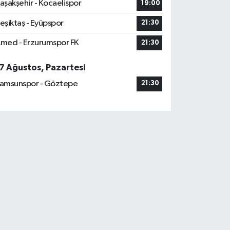
aşakşehir - Kocaelispor
19:00
eşiktaş - Eyüpspor
21:30
med - Erzurumspor FK
21:30
7 Ağustos, Pazartesi
amsunspor - Göztepe
21:30