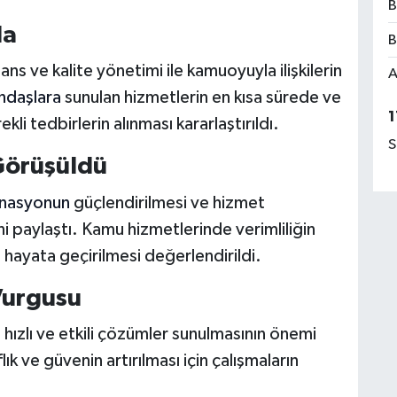
B
da
B
ans ve kalite yönetimi ile kamuoyuyla ilişkilerin
A
ndaşlara
sunulan hizmetlerin en kısa sürede ve
1
kli tedbirlerin alınması kararlaştırıldı.
S
 Görüşüldü
inasyonun
güçlendirilmesi ve hizmet
rini paylaştı. Kamu hizmetlerinde verimliliğin
 hayata geçirilmesi değerlendirildi.
Vurgusu
 hızlı ve etkili çözümler sunulmasının önemi
ık ve güvenin artırılması için çalışmaların