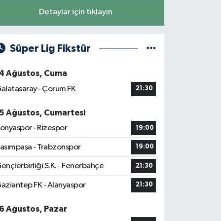
Detaylar için tıklayın
Süper Lig Fikstür
4 Ağustos, Cuma
alatasaray - Çorum FK
21:30
5 Ağustos, Cumartesi
onyaspor - Rizespor
19:00
asımpaşa - Trabzonspor
19:00
ençlerbirliği S.K. - Fenerbahçe
21:30
aziantep FK - Alanyaspor
21:30
6 Ağustos, Pazar