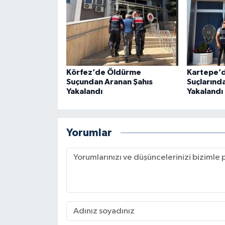
Körfez’de Öldürme
Kartepe’d
Suçundan Aranan Şahıs
Suçlarınd
Yakalandı
Yakalandı
Yorumlar