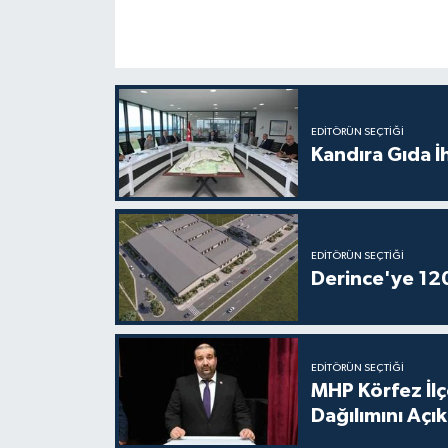
EDITÖRÜN SEÇTIĞI
Kandıra Gıda İ
EDITÖRÜN SEÇTIĞI
Derince'ye 120 
EDITÖRÜN SEÇTIĞI
MHP Körfez İl
Dağılımını Açık