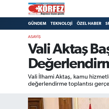
Hava Durumu
GÜNDEM
TEKNOLOJİ
ÖZEL HABER
S
Trafik Durumu
ASAYİŞ
Süper Lig Puan Durumu ve Fikstür
Vali Aktaş B
Tüm Manşetler
Değerlendirm
Son Dakika Haberleri
Vali İlhami Aktaş, kamu hizmetler
Haber Arşivi
değerlendirme toplantısı gerçek