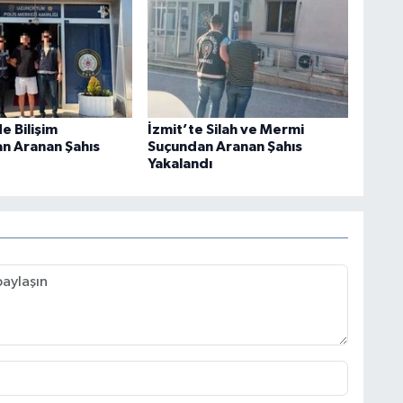
e Bilişim
İzmit’te Silah ve Mermi
an Aranan Şahıs
Suçundan Aranan Şahıs
Yakalandı