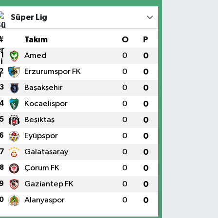
Süper Lig
#
Takım
O
P
1
Amed
0
0
2
Erzurumspor FK
0
0
3
Başakşehir
0
0
4
Kocaelispor
0
0
5
Beşiktaş
0
0
6
Eyüpspor
0
0
7
Galatasaray
0
0
8
Çorum FK
0
0
9
Gaziantep FK
0
0
0
Alanyaspor
0
0