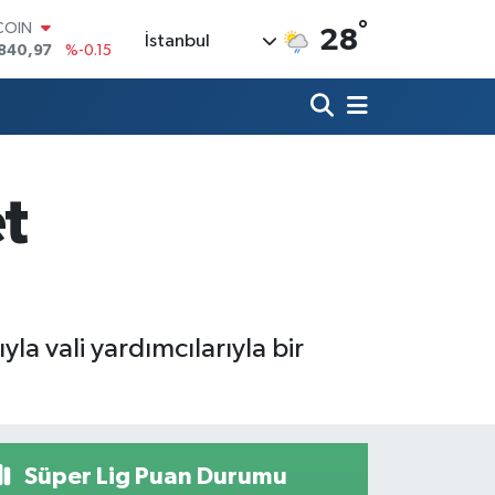
840,97
%-0.15
°
28
LAR
İstanbul
7436
%0.18
RO
2510
%0.32
RLİN
4811
%0.38
M ALTIN
60.55
%0
t
T100
779
%-14
yla vali yardımcılarıyla bir
Süper Lig Puan Durumu