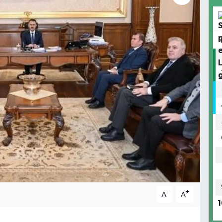
-
+
A
A
1