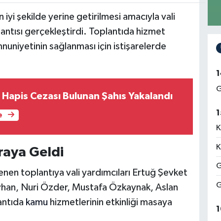
 iyi şekilde yerine getirilmesi amacıyla vali
antısı gerçekleştirdi. Toplantıda hizmet
nuniyetinin sağlanması için istişarelerde
1
G
l Hapis Cezası Bulunan Şahıs Yakalandı
1
e
K
K
Araya Geldi
G
enen toplantıya vali yardımcıları Ertuğ Şevket
G
yhan, Nuri Özder, Mustafa Özkaynak, Aslan
antıda
kamu
hizmetlerinin etkinliği masaya
1