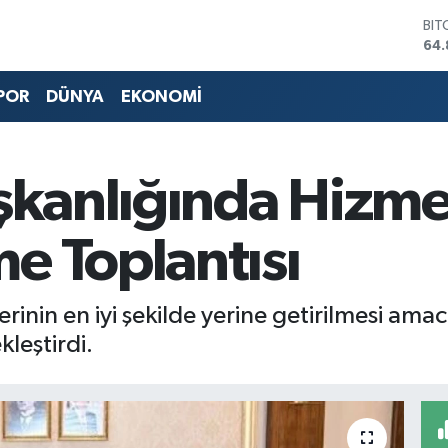
64.
DO
47,
EU
55,
POR
DÜNYA
EKONOMİ
STE
64,
GRA
66
aşkanlığında Hizme
BİS
13.
e Toplantısı
inin en iyi şekilde yerine getirilmesi amacı
leştirdi.