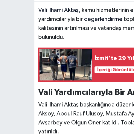
Vali İlhami Aktaş,
kamu hizmetlerinin en
yardımcılarıyla bir
değerlendirme
topl
kalitesinin artırılması ve vatandaş mem
bulunuldu.
İzmit’te 29 Yı
İçeriği Görüntül
Vali Yardımcılarıyla Bir 
Vali İlhami Aktaş başkanlığında düzenl
Aksoy, Abdul Rauf Ulusoy, Mustafa A
Avşarbey ve Olgun Öner katıldı. Topl
yatırıldı.