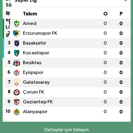
Süper Lig
#
Takım
O
P
1
Amed
0
0
2
Erzurumspor FK
0
0
3
Başakşehir
0
0
4
Kocaelispor
0
0
5
Beşiktaş
0
0
6
Eyüpspor
0
0
7
Galatasaray
0
0
8
Çorum FK
0
0
9
Gaziantep FK
0
0
10
Alanyaspor
0
0
Detaylar için tıklayın