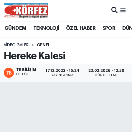
Hava Durumu
GÜNDEM
TEKNOLOJİ
ÖZEL HABER
SPOR
DÜ
Trafik Durumu
VIDEO GALERI
GENEL
Süper Lig Puan Durumu ve Fikstür
Hereke Kalesi
Tüm Manşetler
TE BILIŞIM
17.12.2023 - 15:24
23.02.2026 - 12:50
EDITÖR
YAYINLANMA
GÜNCELLEME
Son Dakika Haberleri
Haber Arşivi