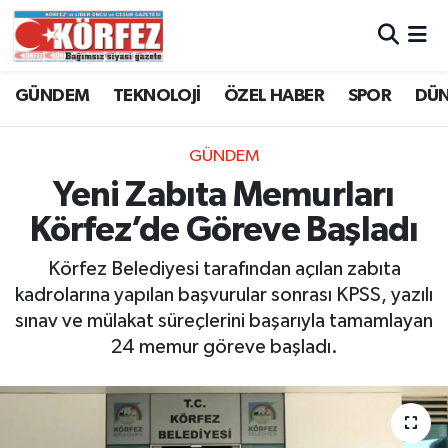
Hava Durumu
GÜNDEM
TEKNOLOJİ
ÖZEL HABER
SPOR
DÜ
Trafik Durumu
GÜNDEM
Süper Lig Puan Durumu ve Fikstür
Yeni Zabıta Memurları
Körfez’de Göreve Başladı
Tüm Manşetler
Körfez Belediyesi tarafından açılan zabıta
Son Dakika Haberleri
kadrolarına yapılan başvurular sonrası KPSS, yazılı
sınav ve mülakat süreçlerini başarıyla tamamlayan
Haber Arşivi
24 memur göreve başladı.