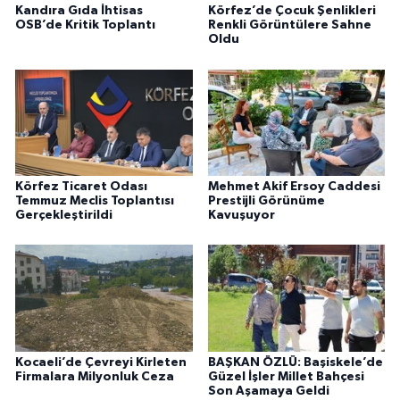
Kandıra Gıda İhtisas
Körfez’de Çocuk Şenlikleri
OSB’de Kritik Toplantı
Renkli Görüntülere Sahne
Oldu
Körfez Ticaret Odası
Mehmet Akif Ersoy Caddesi
Temmuz Meclis Toplantısı
Prestijli Görünüme
Gerçekleştirildi
Kavuşuyor
Kocaeli’de Çevreyi Kirleten
BAŞKAN ÖZLÜ: Başiskele’de
Firmalara Milyonluk Ceza
Güzel İşler Millet Bahçesi
Son Aşamaya Geldi