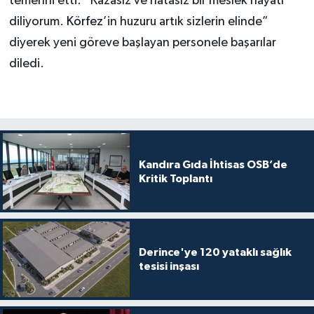
temenni etti. “Kazasız ve hatasız bir meslek hayatı
diliyorum.
Körfez
’in huzuru artık sizlerin elinde”
diyerek yeni göreve başlayan personele başarılar
diledi.
Kandıra Gıda İhtisas OSB’de
Kritik Toplantı
Derince'ye 120 yataklı sağlık
tesisi inşası