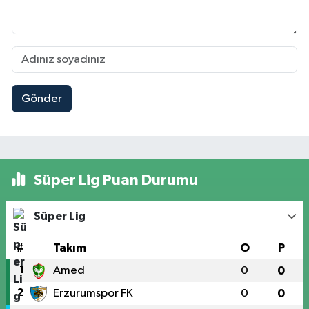
Gönder
Süper Lig Puan Durumu
Süper Lig
#
Takım
O
P
1
Amed
0
0
2
Erzurumspor FK
0
0