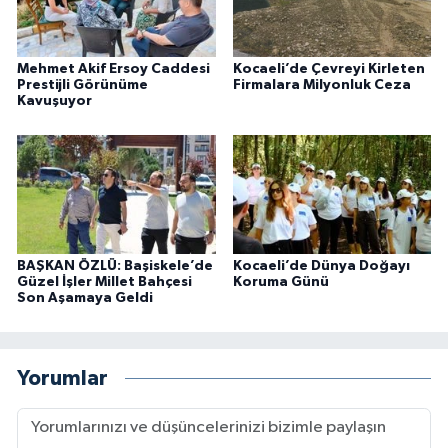
Mehmet Akif Ersoy Caddesi
Kocaeli’de Çevreyi Kirleten
Prestijli Görünüme
Firmalara Milyonluk Ceza
Kavuşuyor
BAŞKAN ÖZLÜ: Başiskele’de
Kocaeli’de Dünya Doğayı
Güzel İşler Millet Bahçesi
Koruma Günü
Son Aşamaya Geldi
Yorumlar