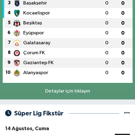
3
Başakşehir
0
0
4
Kocaelispor
0
0
5
Beşiktaş
0
0
6
Eyüpspor
0
0
7
Galatasaray
0
0
8
Çorum FK
0
0
9
Gaziantep FK
0
0
10
Alanyaspor
0
0
Detaylar için tıklayın
Süper Lig Fikstür
14 Ağustos, Cuma