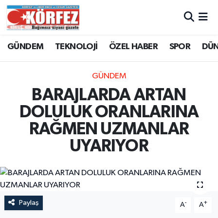
Hava Durumu
GÜNDEM
TEKNOLOJİ
ÖZEL HABER
SPOR
DÜ
Trafik Durumu
GÜNDEM
Süper Lig Puan Durumu ve Fikstür
BARAJLARDA ARTAN
DOLULUK ORANLARINA
Tüm Manşetler
RAĞMEN UZMANLAR
Son Dakika Haberleri
UYARIYOR
Haber Arşivi
Paylaş
-
+
A
A