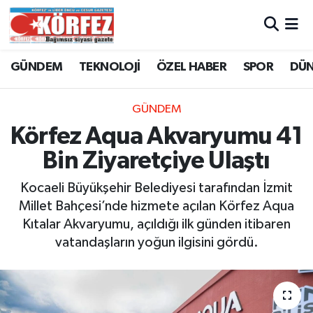
Hava Durumu
GÜNDEM
TEKNOLOJİ
ÖZEL HABER
SPOR
DÜ
Trafik Durumu
GÜNDEM
Süper Lig Puan Durumu ve Fikstür
Körfez Aqua Akvaryumu 41
Bin Ziyaretçiye Ulaştı
Tüm Manşetler
Kocaeli Büyükşehir Belediyesi tarafından İzmit
Son Dakika Haberleri
Millet Bahçesi’nde hizmete açılan Körfez Aqua
Kıtalar Akvaryumu, açıldığı ilk günden itibaren
Haber Arşivi
vatandaşların yoğun ilgisini gördü.