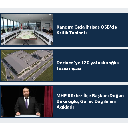
Kandıra Gıda İhtisas OSB’de
Kritik Toplantı
Derince'ye 120 yataklı sağlık
tesisi inşası
MHP Körfez İlçe Başkanı Doğan
Bekiroğlu; Görev Dağılımını
Açıkladı