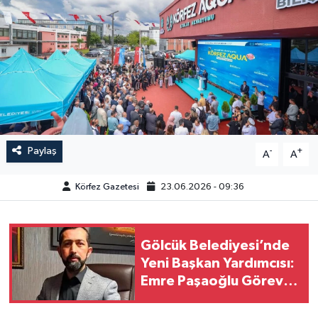
Paylaş
-
+
A
A
Körfez Gazetesi
23.06.2026 - 09:36
Gölcük Belediyesi’nde
Yeni Başkan Yardımcısı:
Emre Paşaoğlu Göreve
Başladı