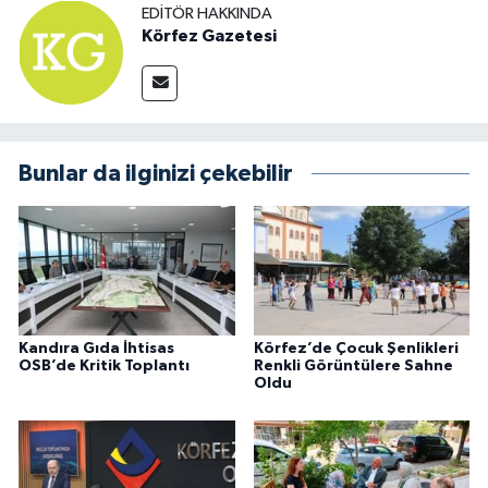
EDITÖR HAKKINDA
Körfez Gazetesi
Bunlar da ilginizi çekebilir
Kandıra Gıda İhtisas
Körfez’de Çocuk Şenlikleri
OSB’de Kritik Toplantı
Renkli Görüntülere Sahne
Oldu