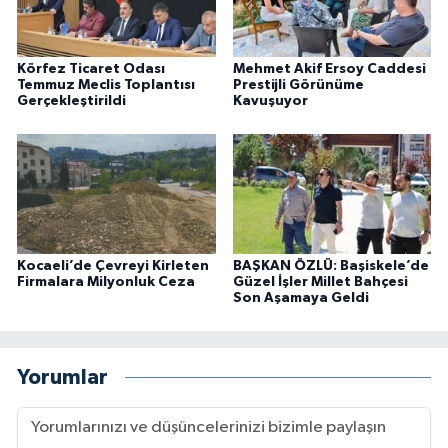
Körfez Ticaret Odası
Mehmet Akif Ersoy Caddesi
Temmuz Meclis Toplantısı
Prestijli Görünüme
Gerçekleştirildi
Kavuşuyor
Kocaeli’de Çevreyi Kirleten
BAŞKAN ÖZLÜ: Başiskele’de
Firmalara Milyonluk Ceza
Güzel İşler Millet Bahçesi
Son Aşamaya Geldi
Yorumlar