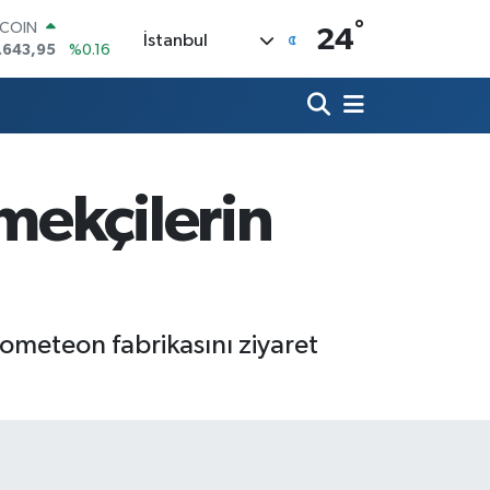
°
LAR
24
İstanbul
,6704
%0
RO
,0406
%-0.08
ERLİN
,2143
%0
AM ALTIN
00.87
%0.12
mekçilerin
ST100
.799
%70
TCOIN
.643,95
%0.16
Prometeon fabrikasını ziyaret