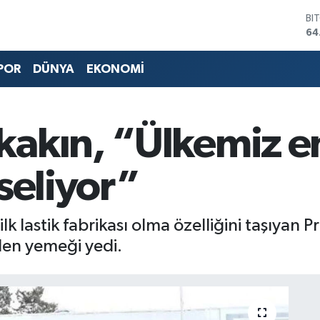
DO
47
EU
55
POR
DÜNYA
EKONOMİ
ST
64
GR
65
akın, “Ülkemiz e
Bİ
13
BI
seliyor”
64
k lastik fabrikası olma özelliğini taşıyan 
len yemeği yedi.