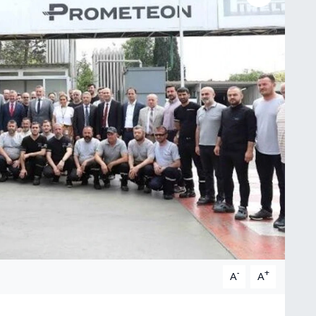
-
+
A
A