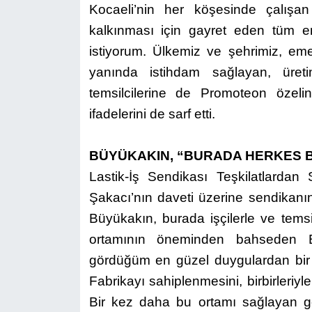
Kocaeli’nin her köşesinde çalışan
kalkınması için gayret eden tüm e
istiyorum. Ülkemiz ve şehrimiz, emek
yanında istihdam sağlayan, üre
temsilcilerine de Promoteon özel
ifadelerini de sarf etti.
BÜYÜKAKIN, “BURADA HERKES Bİ
Lastik-İş Sendikası Teşkilatlarda
Şakacı’nın daveti üzerine sendikanın
Büyükakın, burada işçilerle ve temsil
ortamının öneminden bahseden B
gördüğüm en güzel duygulardan bir t
Fabrikayı sahiplenmesini, birbirleriy
Bir kez daha bu ortamı sağlayan ge