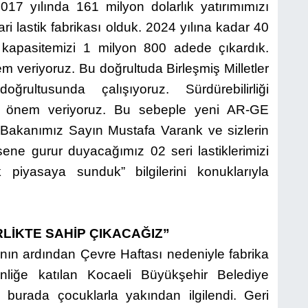
17 yılında 161 milyon dolarlık yatırımımızı
ri lastik fabrikası olduk. 2024 yılına kadar 40
 kapasitemizi 1 milyon 800 adede çıkardık.
m veriyoruz. Bu doğrultuda Birleşmiş Milletler
oğrultusunda çalışıyoruz. Sürdürebilirliği
ye önem veriyoruz. Bu sebeple yeni AR-GE
 Bakanımız Sayın Mustafa Varank ve sizlerin
ene gurur duyacağımız 02 seri lastiklerimizi
 piyasaya sunduk” bilgilerini konuklarıyla
RLİKTE SAHİP ÇIKACAĞIZ”
nın ardından Çevre Haftası nedeniyle fabrika
inliğe katılan Kocaeli Büyükşehir Belediye
burada çocuklarla yakından ilgilendi. Geri