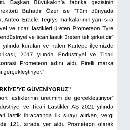
ti. Başkan Büyükakın’a fabrika gezisinin
irektörü Bahadır Özer ise “Tüm dünyada
an, Anteo, Eracle, Tegrys markalarının yanı sıra
iyel ve ticari lastikleri üreten Prometeon Tyre
düstriyel ve ticari lastik üreten tek şirketidir”
60 yılında kurulan ve halen Kartepe ilçemizde
brikası, 2017 yılında Endüstriyel ve Ticari
 sonrasi Prometeon adını aldı. Pirelli marka
i gerçekleştiriyor.”
RKİYE’YE GÜVENİYORUZ”
ort lastiklerinin üretimini de gerçekleştiriyor”
striyel ve Ticari Lastikler AŞ 2021 yılında
ri lastik ihracatında ilk sırayı alırken, vergi
zde 121. sırada yer aldı. Prometeon olarak