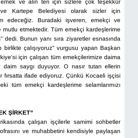
mek ve alın teri için sizlere çok teşekkür
ve Kartepe Belediyesi olarak sizler için
m edeceğiz. Buradaki işveren, emekçi ve
e mutlu etmektedir. Tüm emekçi kardeşlerime
m” dedi. Bunun yanı sıra ziyaretler esnasında
hep birlikte çalışıyoruz” vurgusu yapan Başkan
iye’si için çalışan tüm emekçilerimize daima
r daim saygı duyuyor. O nasır tutan ellerin
 fırsatta ifade ediyoruz. Çünkü Kocaeli işçisi
deki tüm emekçi kardeşlerime selamlarımızı
EK ŞİRKET”
kasında çalışan işçilerle samimi sohbetler
ofrasını ve muhabbetini kendisiyle paylaşan