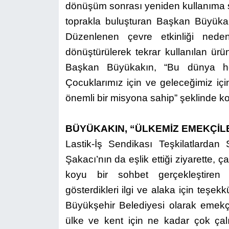
dönüşüm sonrası yeniden kullanıma so
toprakla buluşturan Başkan Büyükakın
Düzenlenen çevre etkinliği neden
dönüştürülerek tekrar kullanılan ürü
Başkan Büyükakın, “Bu dünya hep
Çocuklarımız için ve geleceğimiz içi
önemli bir misyona sahip” şeklinde k
BÜYÜKAKIN, “ÜLKEMİZ EMEKÇİL
Lastik-İş Sendikası Teşkilatlarda
Şakacı’nın da eşlik ettiği ziyarette, ç
koyu bir sohbet gerçekleştiren 
gösterdikleri ilgi ve alaka için teşekk
Büyükşehir Belediyesi olarak emekç
ülke ve kent için ne kadar çok çalı