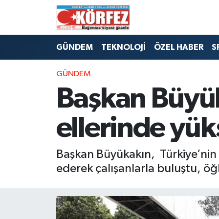
Hava Durumu
GÜNDEM
TEKNOLOJİ
ÖZEL HABER
S
Trafik Durumu
GÜNDEM
Süper Lig Puan Durumu ve Fikstür
Başkan Büyük
Tüm Manşetler
ellerinde yük
Son Dakika Haberleri
Başkan Büyükakın, Türkiye’nin il
Haber Arşivi
ederek çalışanlarla buluştu, öğ