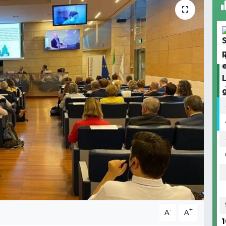
-
+
A
A
1