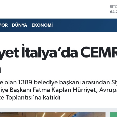
BIT
64.
DO
47,
POR
DÜNYA
EKONOMİ
EU
55,
STE
64,
GRA
yet İtalya’da CEM
651
BİS
13.
a
üye olan 1389 belediye başkanı arasından Si
diye Başkanı Fatma Kaplan Hürriyet, Avrup
 Toplantısı’na katıldı