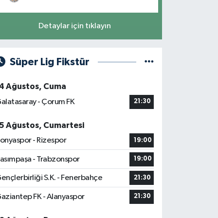
Detaylar için tıklayın
Süper Lig Fikstür
4 Ağustos, Cuma
alatasaray - Çorum FK
21:30
5 Ağustos, Cumartesi
onyaspor - Rizespor
19:00
asımpaşa - Trabzonspor
19:00
ençlerbirliği S.K. - Fenerbahçe
21:30
aziantep FK - Alanyaspor
21:30