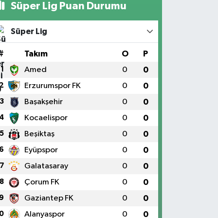
Süper Lig Puan Durumu
Süper Lig
#
Takım
O
P
1
Amed
0
0
2
Erzurumspor FK
0
0
3
Başakşehir
0
0
4
Kocaelispor
0
0
5
Beşiktaş
0
0
6
Eyüpspor
0
0
7
Galatasaray
0
0
8
Çorum FK
0
0
9
Gaziantep FK
0
0
0
Alanyaspor
0
0