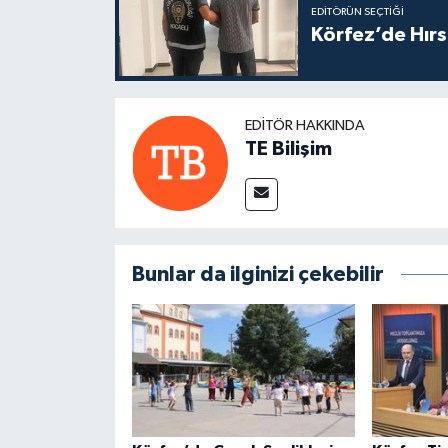
EDITÖRÜN SEÇTIĞI
Körfez’de Hırs
EDITÖR HAKKINDA
TE Bilişim
Bunlar da ilginizi çekebilir