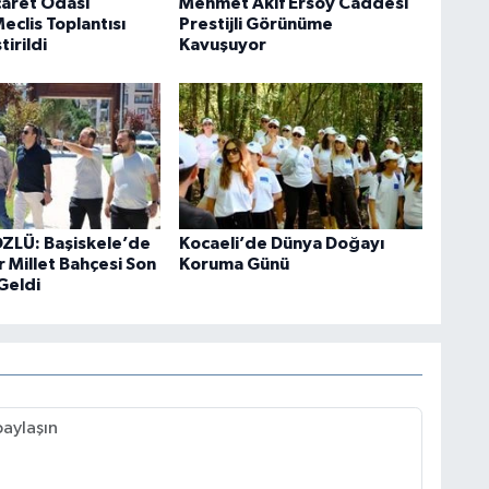
caret Odası
Mehmet Akif Ersoy Caddesi
clis Toplantısı
Prestijli Görünüme
irildi
Kavuşuyor
ZLÜ: Başiskele’de
Kocaeli’de Dünya Doğayı
r Millet Bahçesi Son
Koruma Günü
Geldi