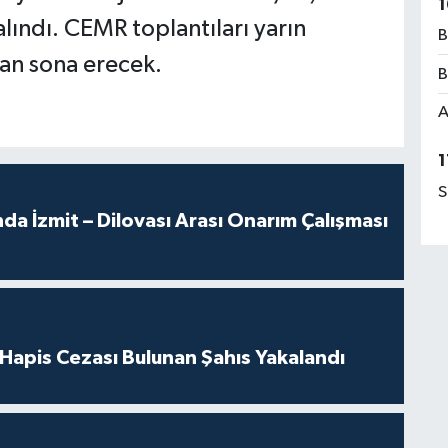
1
 alındı. CEMR toplantıları yarın
B
an sona erecek.
B
A
1
S
a İzmit – Dilovası Arası Onarım Çalışması
l Hapis Cezası Bulunan Şahıs Yakalandı