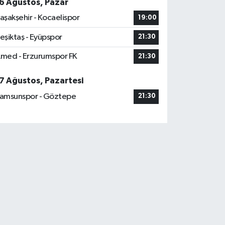
6 Ağustos, Pazar
aşakşehir - Kocaelispor
19:00
eşiktaş - Eyüpspor
21:30
med - Erzurumspor FK
21:30
7 Ağustos, Pazartesi
amsunspor - Göztepe
21:30