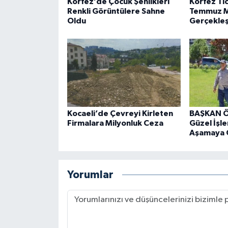
Körfez’de Çocuk Şenlikleri
Körfez Ti
Renkli Görüntülere Sahne
Temmuz Me
Oldu
Gerçekleşt
Kocaeli’de Çevreyi Kirleten
BAŞKAN Ö
Firmalara Milyonluk Ceza
Güzel İşle
Aşamaya 
Yorumlar