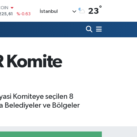
COIN
°
23
İstanbul
225,61
%-0.63
LAR
7143
%0.16
RO
0317
%-0.02
RLİN
2463
%0.07
M ALTIN
R Komite
0.40
%0.45
T100
799
%70
yasi Komiteye seçilen 8
a Belediyeler ve Bölgeler