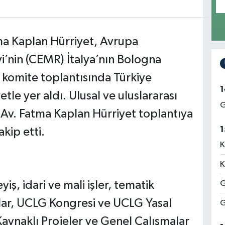
ma Kaplan Hürriyet, Avrupa
i’nin (CEMR) İtalya’nın Bologna
i komite toplantısında Türkiye
1
etle yer aldı. Ulusal ve uluslararası
G
 Av. Fatma Kaplan Hürriyet toplantıya
1
akip etti.
K
K
yiş, idari ve mali işler, tematik
G
malar, UCLG Kongresi ve UCLG Yasal
G
Kaynaklı Projeler ve Genel Çalışmalar