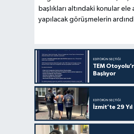
başlıkları altındaki konular ele
yapılacak görüşmelerin ardınd
EDITÖRÜN SEÇTIĞI
TEM Otoyolu’nd
Başlıyor
EDITÖRÜN SEÇTIĞI
İzmit’te 29 Yı