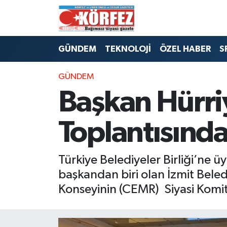
Hava Durumu
GÜNDEM
TEKNOLOJİ
ÖZEL HABER
S
Trafik Durumu
GÜNDEM
Süper Lig Puan Durumu ve Fikstür
Başkan Hürri
Tüm Manşetler
Toplantısınd
Son Dakika Haberleri
Türkiye Belediyeler Birliği’ne 
Haber Arşivi
başkandan biri olan İzmit Bele
Konseyinin (CEMR) Siyasi Komite