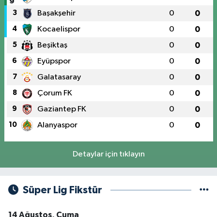
3
Başakşehir
0
0
4
Kocaelispor
0
0
5
Beşiktaş
0
0
6
Eyüpspor
0
0
7
Galatasaray
0
0
8
Çorum FK
0
0
9
Gaziantep FK
0
0
10
Alanyaspor
0
0
Detaylar için tıklayın
Süper Lig Fikstür
14 Ağustos, Cuma