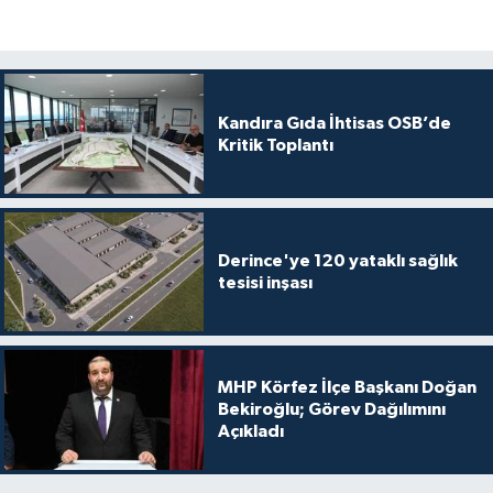
Kandıra Gıda İhtisas OSB’de
Kritik Toplantı
Derince'ye 120 yataklı sağlık
tesisi inşası
MHP Körfez İlçe Başkanı Doğan
Bekiroğlu; Görev Dağılımını
Açıkladı