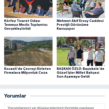
Körfez Ticaret Odası
Mehmet Akif Ersoy Caddesi
Temmuz Meclis Toplantısı
Prestijli Görünüme
Gerçekleştirildi
Kavuşuyor
Kocaeli’de Çevreyi Kirleten
BAŞKAN ÖZLÜ: Başiskele’de
Firmalara Milyonluk Ceza
Güzel İşler Millet Bahçesi
Son Aşamaya Geldi
Yorumlar