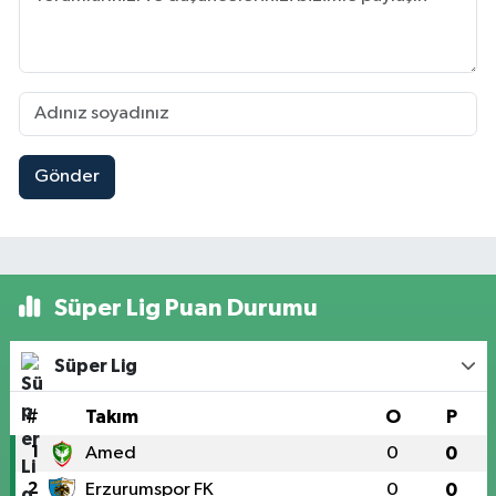
Gönder
Süper Lig Puan Durumu
Süper Lig
#
Takım
O
P
1
Amed
0
0
2
Erzurumspor FK
0
0