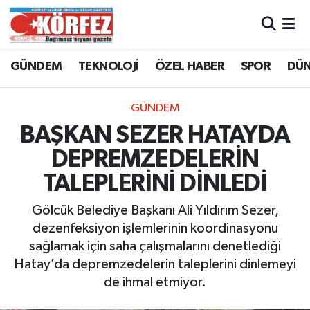
Hava Durumu
GÜNDEM
TEKNOLOJİ
ÖZEL HABER
SPOR
DÜ
Trafik Durumu
GÜNDEM
Süper Lig Puan Durumu ve Fikstür
BAŞKAN SEZER HATAYDA
DEPREMZEDELERİN
Tüm Manşetler
TALEPLERİNİ DİNLEDİ
Son Dakika Haberleri
Gölcük Belediye Başkanı Ali Yıldırım Sezer,
dezenfeksiyon işlemlerinin koordinasyonu
Haber Arşivi
sağlamak için saha çalışmalarını denetlediği
Hatay’da depremzedelerin taleplerini dinlemeyi
de ihmal etmiyor.