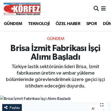
Hava Durumu
GÜNDEM
TEKNOLOJİ
ÖZEL HABER
SPOR
DÜ
Trafik Durumu
GÜNDEM
Süper Lig Puan Durumu ve Fikstür
Brisa İzmit Fabrikası İşçi
Alımı Başladı
Tüm Manşetler
Türkiye lastik sektörünün lideri Brisa, İzmit
Son Dakika Haberleri
fabrikasının üretim ve ambar yükleme
bölümlerinde görevlendirilmek üzere geçici işçi
Haber Arşivi
istihdam edeceğini duyurdu.
Paylaş
-
+
A
A