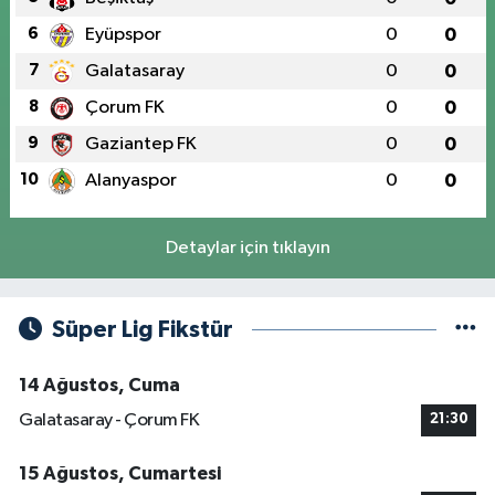
6
Eyüpspor
0
0
7
Galatasaray
0
0
8
Çorum FK
0
0
9
Gaziantep FK
0
0
10
Alanyaspor
0
0
Detaylar için tıklayın
Süper Lig Fikstür
14 Ağustos, Cuma
Galatasaray - Çorum FK
21:30
15 Ağustos, Cumartesi