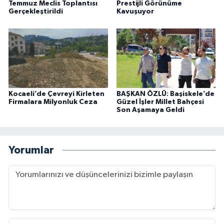
Temmuz Meclis Toplantısı
Prestijli Görünüme
Gerçekleştirildi
Kavuşuyor
Kocaeli’de Çevreyi Kirleten
BAŞKAN ÖZLÜ: Başiskele’de
Firmalara Milyonluk Ceza
Güzel İşler Millet Bahçesi
Son Aşamaya Geldi
Yorumlar