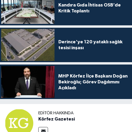
Kandıra Gıda İhtisas OSB’de
Kritik Toplantı
Derince'ye 120 yataklı sağlık
tesisi inşası
MHP Körfez İlçe Başkanı Doğan
Bekiroğlu; Görev Dağılımını
Açıkladı
EDITÖR HAKKINDA
Körfez Gazetesi