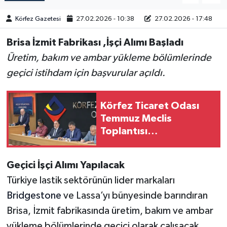
Körfez Gazetesi
27.02.2026 - 10:38
27.02.2026 - 17:48
Brisa İzmit Fabrikası ,İşçi Alımı Başladı
Üretim, bakım ve ambar yükleme bölümlerinde
geçici istihdam için başvurular açıldı.
Körfez Ticaret Odası
Temmuz Meclis
Toplantısı
Gerçekleştirildi
Geçici İşçi Alımı Yapılacak
Türkiye lastik sektörünün lider markaları
Bridgestone
ve Lassa’yı bünyesinde barındıran
Brisa, İzmit fabrikasında üretim, bakım ve ambar
yükleme bölümlerinde geçici olarak çalışacak