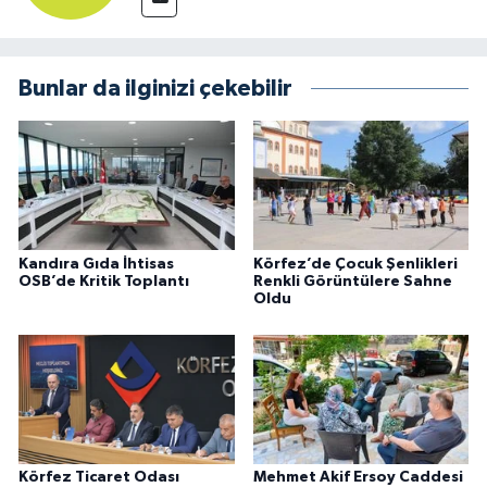
Bunlar da ilginizi çekebilir
Kandıra Gıda İhtisas
Körfez’de Çocuk Şenlikleri
OSB’de Kritik Toplantı
Renkli Görüntülere Sahne
Oldu
Körfez Ticaret Odası
Mehmet Akif Ersoy Caddesi