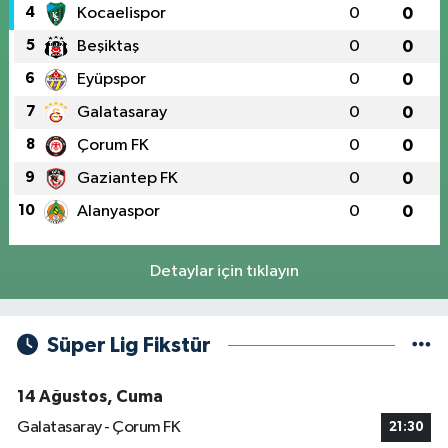
4
Kocaelispor
0
0
5
Beşiktaş
0
0
6
Eyüpspor
0
0
7
Galatasaray
0
0
8
Çorum FK
0
0
9
Gaziantep FK
0
0
10
Alanyaspor
0
0
Detaylar için tıklayın
Süper Lig Fikstür
14 Ağustos, Cuma
Galatasaray - Çorum FK
21:30