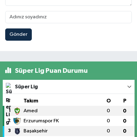
Gönder
Süper Lig Puan Durumu
Süper Lig
#
Takım
O
P
1
Amed
0
0
2
Erzurumspor FK
0
0
3
Başakşehir
0
0