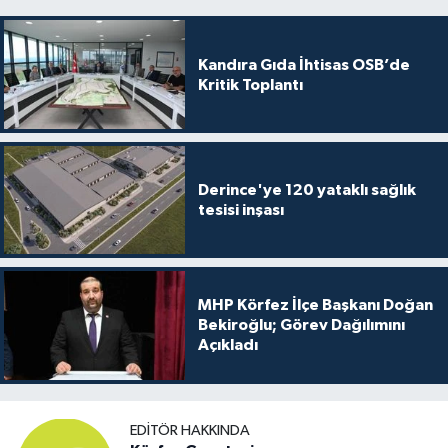
Kandıra Gıda İhtisas OSB’de
Kritik Toplantı
Derince'ye 120 yataklı sağlık
tesisi inşası
MHP Körfez İlçe Başkanı Doğan
Bekiroğlu; Görev Dağılımını
Açıkladı
EDITÖR HAKKINDA