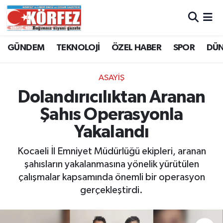
Hava Durumu
GÜNDEM
TEKNOLOJİ
ÖZEL HABER
SPOR
DÜ
Trafik Durumu
ASAYİŞ
Süper Lig Puan Durumu ve Fikstür
Dolandırıcılıktan Aranan
Şahıs Operasyonla
Tüm Manşetler
Yakalandı
Son Dakika Haberleri
Kocaeli İl Emniyet Müdürlüğü ekipleri, aranan
şahısların yakalanmasına yönelik yürütülen
Haber Arşivi
çalışmalar kapsamında önemli bir operasyon
gerçekleştirdi.