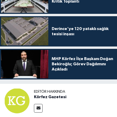
Kritik Toplantı
Derince'ye 120 yataklı sağlık
tesisi inşası
MHP Körfez İlçe Başkanı Doğan
Bekiroğlu; Görev Dağılımını
Açıkladı
EDITÖR HAKKINDA
Körfez Gazetesi