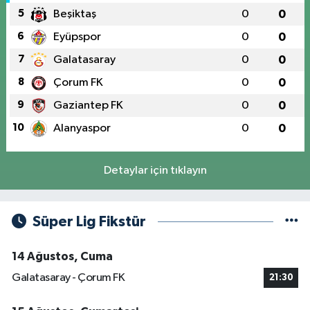
5
Beşiktaş
0
0
6
Eyüpspor
0
0
7
Galatasaray
0
0
8
Çorum FK
0
0
9
Gaziantep FK
0
0
10
Alanyaspor
0
0
Detaylar için tıklayın
Süper Lig Fikstür
14 Ağustos, Cuma
Galatasaray - Çorum FK
21:30