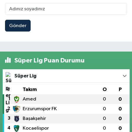
Gönder
Süper Lig Puan Durumu
Süper Lig
#
Takım
O
P
1
Amed
0
0
2
Erzurumspor FK
0
0
3
Başakşehir
0
0
4
Kocaelispor
0
0