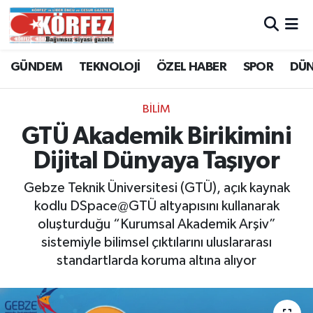
Hava Durumu
GÜNDEM
TEKNOLOJİ
ÖZEL HABER
SPOR
DÜ
Trafik Durumu
BİLİM
Süper Lig Puan Durumu ve Fikstür
GTÜ Akademik Birikimini
Dijital Dünyaya Taşıyor
Tüm Manşetler
Gebze Teknik Üniversitesi (GTÜ), açık kaynak
Son Dakika Haberleri
kodlu DSpace@GTÜ altyapısını kullanarak
oluşturduğu “Kurumsal Akademik Arşiv”
Haber Arşivi
sistemiyle bilimsel çıktılarını uluslararası
standartlarda koruma altına alıyor