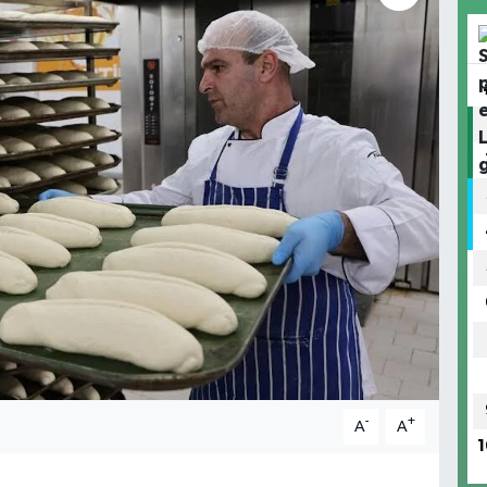
-
+
A
A
1