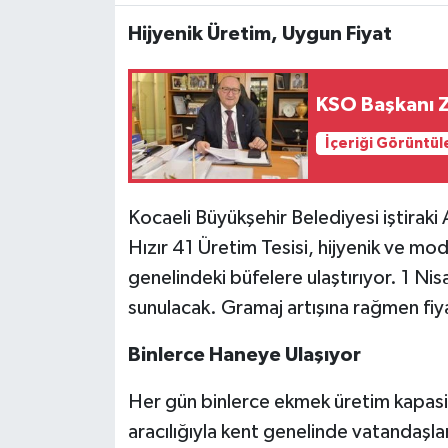
Hijyenik Üretim, Uygun Fiyat
KSO Başkanı Z
İçeriği Görüntül
Kocaeli Büyükşehir Belediyesi iştiraki
Hızır 41 Üretim Tesisi, hijyenik ve mo
genelindeki büfelere ulaştırıyor. 1 Nisa
sunulacak. Gramaj artışına rağmen fiya
Binlerce Haneye Ulaşıyor
Her gün binlerce ekmek üretim kapasi
aracılığıyla kent genelinde vatandaşla