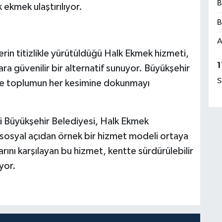
B
k ekmek ulaştırılıyor.
B
A
in titizlikle yürütüldüğü Halk Ekmek hizmeti,
1
ra güvenilir bir alternatif sunuyor. Büyükşehir
S
le toplumun her kesimine dokunmayı
i
Büyükşehir Belediyesi, Halk Ekmek
osyal açıdan örnek bir hizmet modeli ortaya
rını karşılayan bu hizmet, kentte sürdürülebilir
yor.