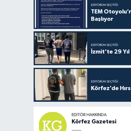
EDITÖRÜN SEÇTIĞI
TEM Otoyolu’nd
Başlıyor
EDITÖRÜN SEÇTIĞI
İzmit’te 29 Yı
EDITÖRÜN SEÇTIĞI
Körfez’de Hırs
EDITÖR HAKKINDA
Körfez Gazetesi