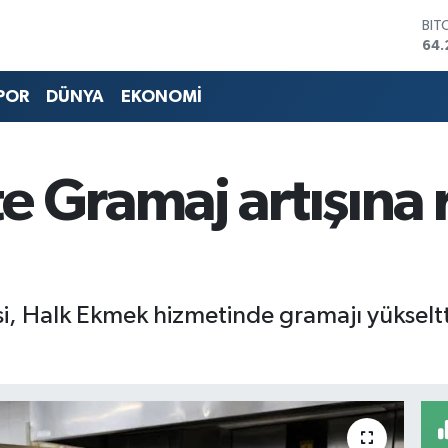
BIT
64.
DO
47,
EU
POR
DÜNYA
EKONOMİ
55,
STE
64,
GRA
e Gramaj artışına 
651
BİS
13.
, Halk Ekmek hizmetinde gramajı yükseltti; f