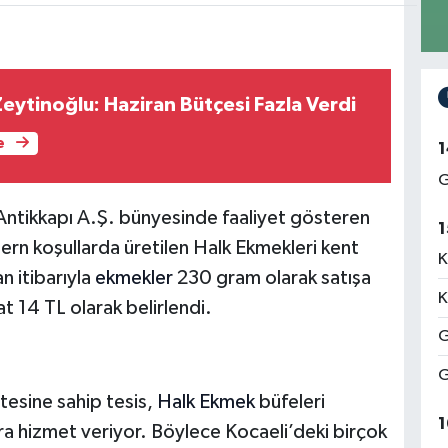
eytinoğlu: Haziran Bütçesi Fazla Verdi
e
1
G
 Antikkapı A.Ş. bünyesinde faaliyet gösteren
1
dern koşullarda üretilen Halk Ekmekleri kent
K
n itibarıyla
ekmekler
230 gram olarak satışa
K
t 14 TL olarak belirlendi.
G
G
tesine sahip tesis,
Halk Ekmek
büfeleri
1
ra hizmet veriyor. Böylece Kocaeli’deki birçok