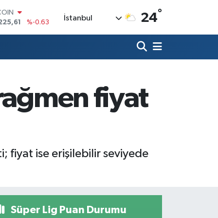
COIN
°
225,61
%-0.63
24
İstanbul
LAR
7143
%0.16
RO
0317
%-0.02
RLİN
2463
%0.07
M ALTIN
rağmen fiyat
0.40
%0.45
T100
799
%70
iyat ise erişilebilir seviyede
Süper Lig Puan Durumu