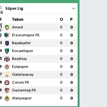
Süper Lig
#
Takım
O
P
1
Amed
0
0
2
Erzurumspor FK
0
0
3
Başakşehir
0
0
4
Kocaelispor
0
0
5
Beşiktaş
0
0
6
Eyüpspor
0
0
7
Galatasaray
0
0
8
Çorum FK
0
0
9
Gaziantep FK
0
0
0
Alanyaspor
0
0