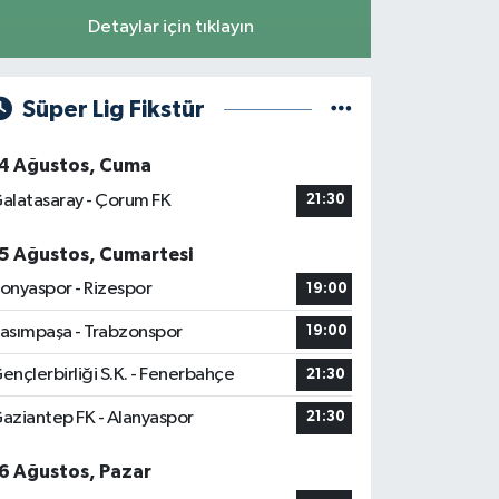
Detaylar için tıklayın
Süper Lig Fikstür
4 Ağustos, Cuma
alatasaray - Çorum FK
21:30
5 Ağustos, Cumartesi
onyaspor - Rizespor
19:00
asımpaşa - Trabzonspor
19:00
ençlerbirliği S.K. - Fenerbahçe
21:30
aziantep FK - Alanyaspor
21:30
6 Ağustos, Pazar