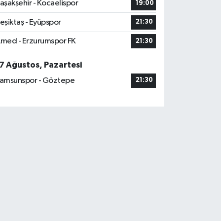
aşakşehir - Kocaelispor
19:00
eşiktaş - Eyüpspor
21:30
med - Erzurumspor FK
21:30
7 Ağustos, Pazartesi
amsunspor - Göztepe
21:30