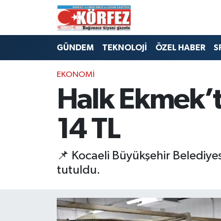
Hava Durumu
GÜNDEM
TEKNOLOJİ
ÖZEL HABER
S
Trafik Durumu
EKONOMİ
Süper Lig Puan Durumu ve Fikstür
Halk Ekmek’t
Tüm Manşetler
14 TL
Son Dakika Haberleri
📌 Kocaeli Büyükşehir Belediyesi
Haber Arşivi
tutuldu.